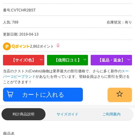
番号:
CVTCHR2BST
人気: 789
在庫状況：有り
更新日期: 2019-04-13
2,862ポイント
【サイズ/色】
【信用口コミ】
【返品・返金】
当店のクストス(Cvstos)偽物は業界最大の割引価格で、さらに多く新作の
スー
パーコピーブランド
があなたを待っています、登録会員はさらに割引を受ける
ことができます！
時計商品説明
サイズガイド
ご利用案内
商品名