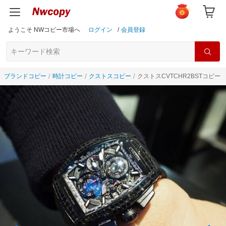
ようこそ NWコピー市場へ
ログイン
/
会員登録
ブランドコピー
時計コピー
クストスコピー
クストスCVTCHR2BSTコピー