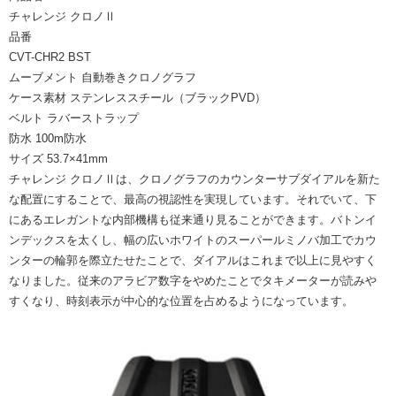
チャレンジ クロノⅡ
品番
CVT-CHR2 BST
ムーブメント
自動巻きクロノグラフ
ケース素材
ステンレススチール（ブラックPVD）
ベルト
ラバーストラップ
防水
100m防水
サイズ
53.7×41mm
チャレンジ クロノⅡは、クロノグラフのカウンターサブダイアルを新た
な配置にすることで、最高の視認性を実現しています。それでいて、下
にあるエレガントな内部機構も従来通り見ることができます。バトンイ
ンデックスを太くし、幅の広いホワイトのスーパールミノバ加工でカウ
ンターの輪郭を際立たせたことで、ダイアルはこれまで以上に見やすく
なりました。従来のアラビア数字をやめたことでタキメーターが読みや
すくなり、時刻表示が中心的な位置を占めるようになっています。