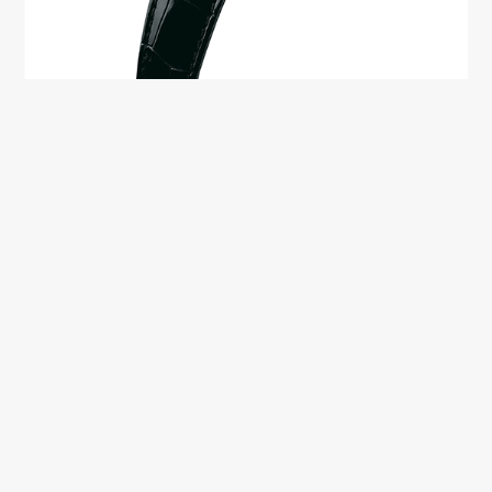
グランドセイコー マスターショップ 18Kゴールドケース 漆ダイヤル偽物
レビューを書く
SBGK004 お客様の評価
Grand seikoコピー関連商品
→
グランドセイコー偽物