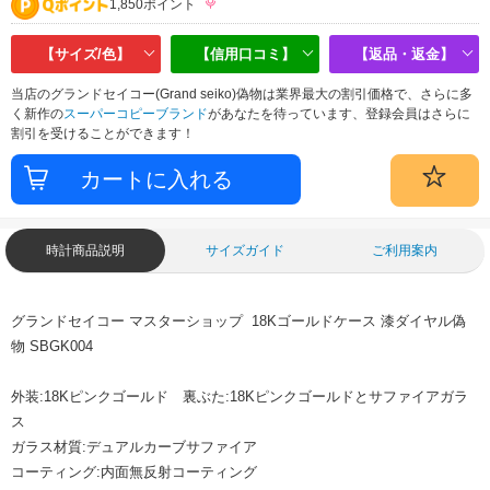
1,850ポイント
【サイズ/色】
【信用口コミ】
【返品・返金】
当店のグランドセイコー(Grand seiko)偽物は業界最大の割引価格で、さらに多
く新作の
スーパーコピーブランド
があなたを待っています、登録会員はさらに
割引を受けることができます！
時計商品説明
サイズガイド
ご利用案内
グランドセイコー マスターショップ 18Kゴールドケース 漆ダイヤル偽
物 SBGK004
外装:18Kピンクゴールド 裏ぶた:18Kピンクゴールドとサファイアガラ
ス
ガラス材質:デュアルカーブサファイア
コーティング:内面無反射コーティング