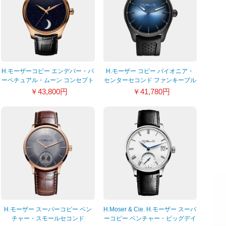
H.モーザーコピー エンデバー・パ
H.モーザー コピー パイオニア・
ーペチュアル・ムーン コンセプト
センターセコンド ファンキーブル
アベンチュリン 1801-0402
ー ブラック エディション 3200-
￥43,800円
￥41,780円
1205
H.モーザー スーパーコピー ベン
H.Moser & Cie. H.モーザー スーパ
チャー・スモールセコンド
ーコピー ベンチャー・ビッグデイ