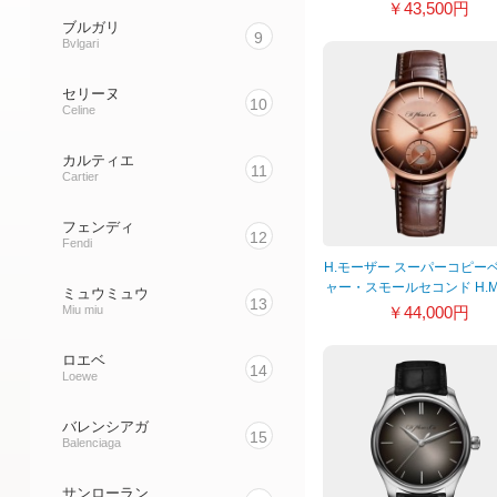
ァンキーブルー 3808-12
￥43,500円
ブルガリ
9
Bvlgari
セリーヌ
10
Celine
カルティエ
11
Cartier
フェンディ
12
Fendi
H.モーザー スーパーコピー
ャー・スモールセコンド H.Mo
ミュウミュウ
13
& Cie. 2327-0401
Miu miu
￥44,000円
ロエベ
14
Loewe
バレンシアガ
15
Balenciaga
サンローラン