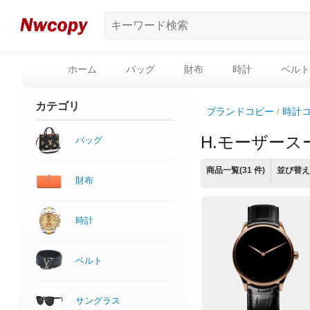
ホーム
バッグ
財布
時計
ベルト
カテゴリ
ブランドコピー
時計
H.モーザー
バッグ
商品一覧(31 件)
並び替え
財布
時計
ベルト
サングラス