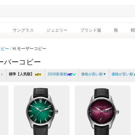
サングラス
ジュエリー
ブランド服
靴
帽
コピー
H.モーザーコピー
スーパーコピー
：
標準【人気順】
2026新着順
価格が高い順▼
価格が安い順