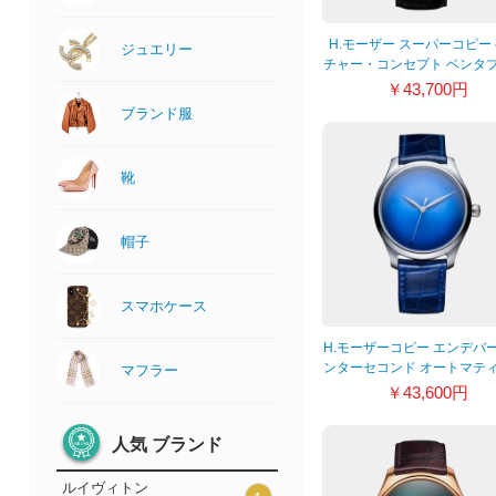
H.モーザー スーパーコピー
ジュエリー
チャー・コンセプト ベンタ
ク 2327-0410
￥43,700円
ブランド服
靴
帽子
スマホケース
H.モーザーコピー エンデバ
ンターセコンド オートマテ
マフラー
コンセプト “ブルーホライズ
￥43,600円
1200-0204
人気 ブランド
ルイヴィトン