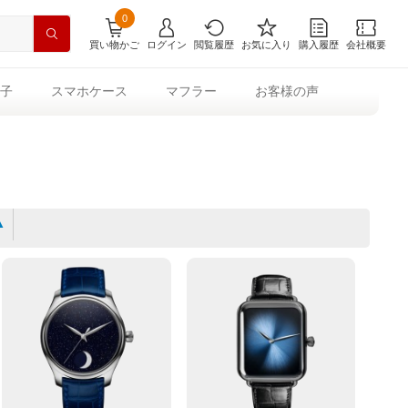
0
買い物かご
ログイン
閲覧履歴
お気に入り
購入履歴
会社概要
子
スマホケース
マフラー
お客様の声
▲