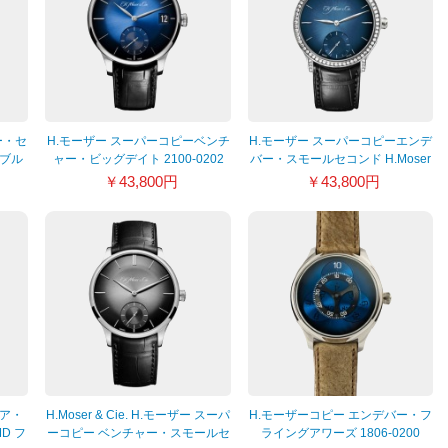
ー・セ
H.モーザー スーパーコピーベンチ
H.モーザー スーパーコピーエンデ
 ブル
ャー・ビッグデイト 2100-0202
バー・スモールセコンド H.Moser
& Cie. 1321-0207
￥43,800円
￥43,800円
ニア・
H.Moser & Cie. H.モーザー スーパ
H.モーザーコピー エンデバー・フ
D フ
ーコピー ベンチャー・スモールセ
ライングアワーズ 1806-0200