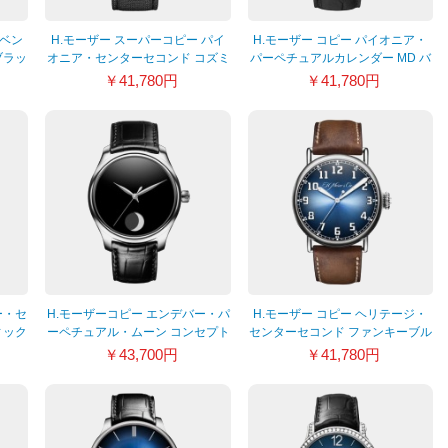
 ベン
H.モーザー スーパーコピー パイ
H.モーザー コピー パイオニア・
ブラッ
オニア・センターセコンド コズミ
パーペチュアルカレンダー MD バ
ックグリーン 3200-1202
ーガンディ 3808-1200
￥41,780円
￥41,780円
ー・セ
H.モーザーコピー エンデバー・パ
H.モーザー コピー ヘリテージ・
ィック
ーペチュアル・ムーン コンセプト
センターセコンド ファンキーブル
ン”
品番 1801-1200
ー 8200-1201
￥43,700円
￥41,780円