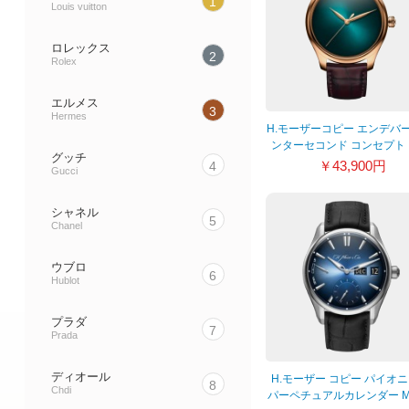
1
Louis vuitton
ロレックス
2
Rolex
エルメス
3
Hermes
H.モーザーコピー エンデバ
ンターセコンド コンセプト
グッチ
ーラグーン 1200-0404
￥43,900円
4
Gucci
シャネル
5
Chanel
ウブロ
6
Hublot
プラダ
7
Prada
ディオール
H.モーザー コピー パイオ
8
Chdi
パーペチュアルカレンダー M