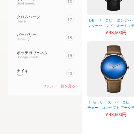
16
Saint laurent
クロムハーツ
17
H.モーザーコピー エンデバ
Hearts
ンターセコンド・オートマ
ク 品番 1200-0200
￥43,900円
バーバリー
18
Burberry
ボッテガヴェネタ
19
Bottega veneta
ナイキ
20
Nike
ブランド一覧を見る
H.モーザー スーパーコピー
チャー・コンセプト アーク
クブルー 2327-0411
￥43,600円