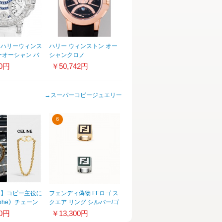
》ハリーウィンス
ハリー ウィンストン オー
ーオーシャン バ
シャンクロノ
ラード ダイヤ
400/MCRA44RC.A1 文字
00円
￥50,742円
ーブ 36mm
盤アフターダイヤ ブラッ
クラバー ブラックアフタ
ーダイヤ入り
→
スーパーコピージュエリー
6
ヌ】コピー主役に
フェンディ偽物 FFロゴ ス
mphe》チェーン
クエア リング シルバー/ゴ
ス◆安心追跡付
ールド2011201A34A0
00円
￥13,300円
V.35OR