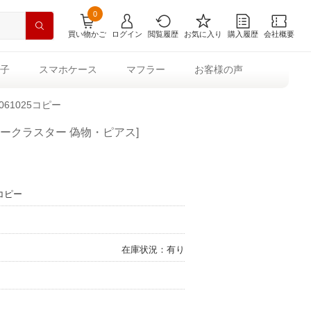
0
買い物かご
ログイン
閲覧履歴
お気に入り
購入履歴
会社概要
子
スマホケース
マフラー
お客様の声
61025コピー
リークラスター 偽物・ピアス]
コピー
在庫状況：有り