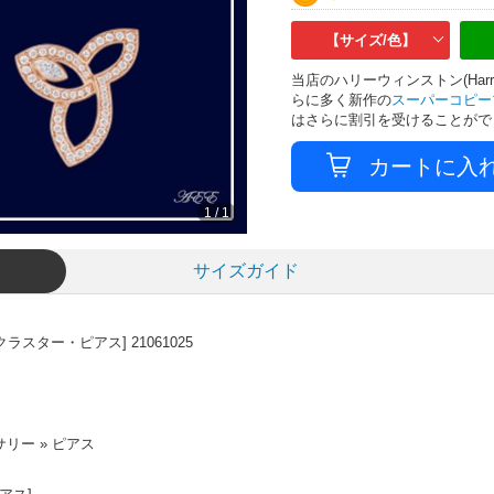
【サイズ/色】
当店のハリーウィンストン(Harr
らに多く新作の
スーパーコピー
はさらに割引を受けることがで
1
/
1
サイズガイド
スター・ピアス] 21061025
リー » ピアス