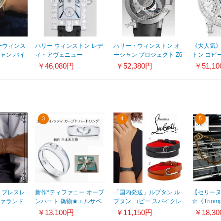
リーウィンス
ハリー ウィンストン レデ
ハリー・ウィンストン オ
《大人気
ャン バイ
ィ・アヴェニュー
ーシャン プロジェクト Z6
トン コピ
42mm バ
310/LQWL.MD/D3.1 黒皮
400/MMAC44ZC.K
イレトログ
￥46,080円
￥52,380円
￥51,1
デル
ケースダイヤ スモールセ
モンド ウェ
02
コンドダイヤ ホワイトシ
ェル
3
4
5
 ブレスレ
新作*ティファニー オープ
「国内発送」ルブタン ル
【セリー
ファランド
ンハート 偽物★エルサペ
ブタン コピー スパイクレ
☆《Trio
トに
レッティ ハートカーブド
ザーブレスレット
ネックレ
￥13,100円
￥11,150円
￥18,3
G
シルバーリング日本未入荷
21030504
46N006SI