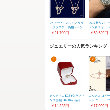
[ハリーウィンストン リリ
2017新作 ハ
ークラスター 偽物・ペン
トン新作 オーシ
ダント] 21040627
レトログラード 
￥21,700円
￥58,680円
ケットダイヤモ
OCEABI42RR0
ジュエリーの人気ランキング
1
2
カルティエ K18YG ラブリ
エルメス コピー
ング 指輪 B40847 新品
ット ニュー・
ール TPM ギフ
￥14,328円
￥17,000円
H119450B00L