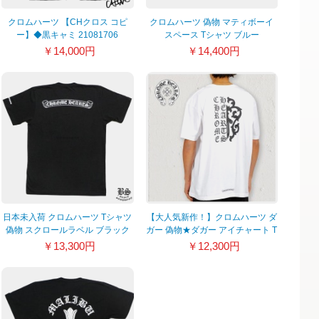
クロムハーツ 【CHクロス コピ
クロムハーツ 偽物 マティボーイ
ー】◆黒キャミ 21081706
スペース Tシャツ ブルー
21082423
￥14,000円
￥14,400円
日本未入荷 クロムハーツ Tシャツ
【大人気新作！】クロムハーツ ダ
偽物 スクロールラベル ブラック
ガー 偽物★ダガー アイチャート T
20040206
シャツ 21082405
￥13,300円
￥12,300円