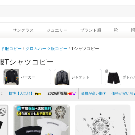
サングラス
ジュエリー
ブランド服
靴
帽
ンド服コピー
クロムハーツ服コピー
Tシャツコピー
服Tシャツコピー
パーカー
ジャケット
ボトム
：
標準【人気順】
2026新着順
価格が高い順▼
価格が安い順