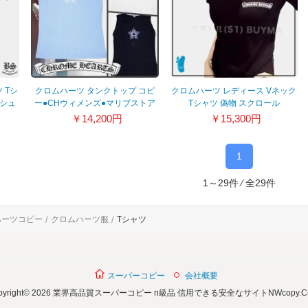
 Tシ
クロムハーツ タンクトップ コピ
クロムハーツ レディース Vネック
スシュ
ー●CHウィメンズ●マリブストア
Tシャツ 偽物 スクロール
タンクトップV1 21081704
21080308
￥14,200円
￥15,300円
1
1～29件 ⁄ 全29件
ハーツコピー
クロムハーツ服
Tシャツ
スーパーコピー
会社概要
opyright© 2026 業界高品質スーパーコピー n級品 信用できる安全なサイトNWcopy.C