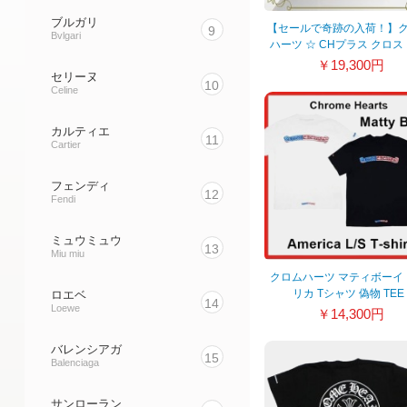
ブルガリ
【セールで奇跡の入荷！】
9
Bvlgari
ハーツ ☆ CHプラス クロス
パーコピー 長袖Tシャ
￥19,300円
セリーヌ
w23021009
10
Celine
カルティエ
11
Cartier
フェンディ
12
Fendi
ミュウミュウ
13
Miu miu
クロムハーツ マティボーイ
リカ Tシャツ 偽物 TEE
ロエベ
14
Loewe
2021/21082409
￥14,300円
バレンシアガ
15
Balenciaga
サンローラン