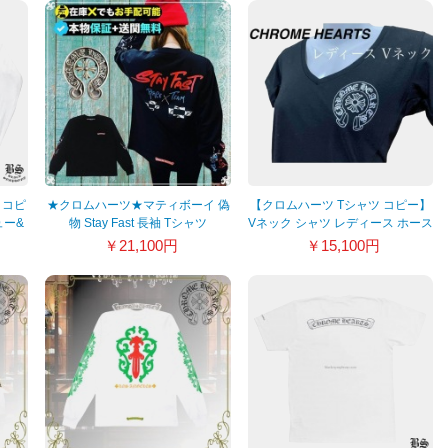
 コピ
★クロムハーツ★マティボーイ 偽
【クロムハーツ Tシャツ コピー】
ュー&
物 Stay Fast 長袖 Tシャツ
Vネック シャツ レディース ホース
ト
シュー S M 21080307
￥21,100円
￥15,100円