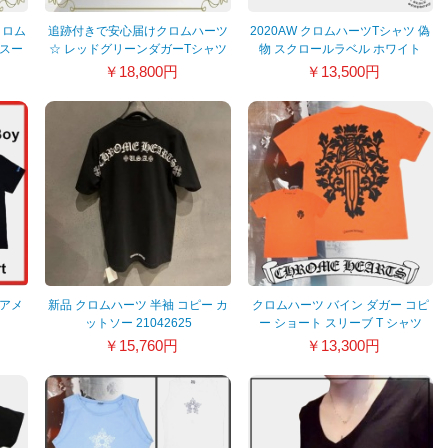
クロム
追跡付きで安心届けクロムハーツ
2020AW クロムハーツTシャツ 偽
 スー
☆ レッドグリーンダガーTシャツ
物 スクロールラベル ホワイト
ツ
コピー w23021007
20040207
￥18,800円
￥13,500円
 アメ
新品 クロムハーツ 半袖 コピー カ
クロムハーツ バイン ダガー コピ
ットソー 21042625
ー ショート スリーブ T シャツ
21082422
￥15,760円
￥13,300円