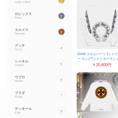
1
Louis vuitton
ロレックス
2
Rolex
エルメス
3
Hermes
グッチ
4
Gucci
20AW クロムハーツ Tシャツ
ー ロングTシャツ ホースシ
シャネル
フローラルクロス ホワイ
5
￥20,400円
Chanel
20040202
ウブロ
6
Hublot
プラダ
7
Prada
ディオール
8
Chdi