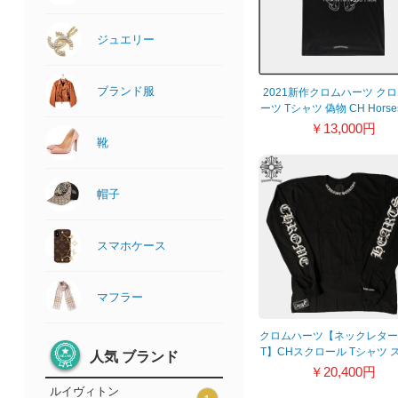
ジュエリー
ブランド服
2021新作クロムハーツ ク
ーツ Tシャツ 偽物 CH Horse
Tee Black 21042629
￥13,000円
靴
帽子
スマホケース
マフラー
クロムハーツ【ネックレター
T】CHスクロール Tシャツ 
人気 ブランド
ーコピー◆BLACK 210426
￥20,400円
ルイヴィトン