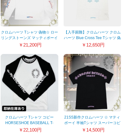
クロムハーツ Tシャツ 偽物☆ ロー
【入手困難】クロムハーツ クロム
リングストーンズ マッティボーイ
ハーツ Blue Cross Tee Tシャツ 偽
長袖Tシャツ 21082415
物 21042626
￥21,200円
￥12,650円
クロムハーツ Tシャツ コピー
21SS新作クロムハーツ ☆ マティ
HORSESHOE BASEBALL T-
ボーイ 半袖Tシャツ スーパーコピ
SHIRT クロムハーツ ロンT
ー 21042623
￥22,100円
￥14,500円