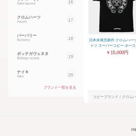
16
Saint laurent
クロムハーツ
17
Hearts
バーバリー
18
日本未発売新作 クロムハーツ
Burberry
ャツ スーパーコピー ホー
ー ブラック 20040208
￥15,000円
ボッテガヴェネタ
19
Bottega veneta
ナイキ
20
Nike
ブランド一覧を見る
コピーブランド
クロム
c