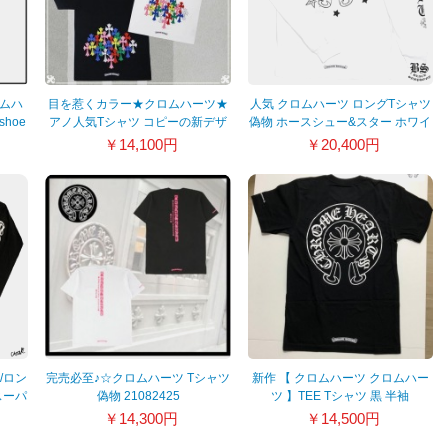
ロムハ
目を惹くカラー★クロムハーツ★
人気 クロムハーツ ロングTシャツ
shoe
アノ人気Tシャツ コピーの新デザ
偽物 ホースシュー&スター ホワイ
イン！
ト 20040205
￥14,100円
￥20,400円
/ロン
完売必至♪☆クロムハーツ Tシャツ
新作 【 クロムハーツ クロムハー
スーパ
偽物 21082425
ツ 】TEE Tシャツ 黒 半袖
24
20091727
￥14,300円
￥14,500円