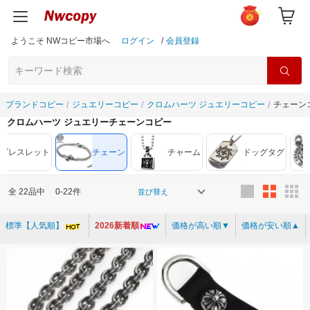
ようこそ NWコピー市場へ
ログイン
/
会員登録
ブランドコピー
ジュエリーコピー
クロムハーツ ジュエリーコピー
チェーン
クロムハーツ ジュエリーチェーンコピー
ブレスレット
チェーン
チャーム
ドッグタグ
全
22
品中
0-22件
並び替え
標準【人気順】
2026新着順
価格が高い順▼
価格が安い順▲