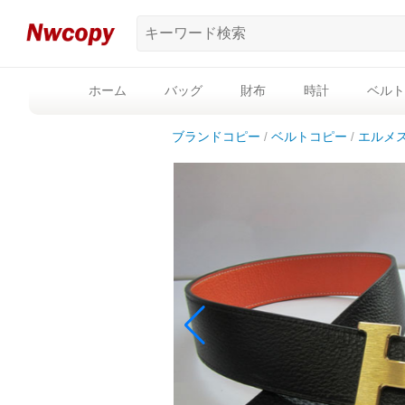
ホーム
バッグ
財布
時計
ベルト
ブランドコピー
ベルトコピー
エルメ