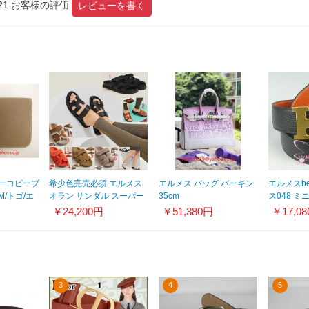
21 お客様の評価
レビューを書く
ーコピーブ
希少色完売必須 エルメス
エルメス バッグ バーキン
エルメスbe
M/トゴ/エ
オラン サンダル スーパー
35cm
ス048 ミ
 HER-035
コピー
75cm F
￥24,200円
￥51,380円
￥17,0
フ×クシュ
3
4
5