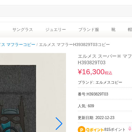
サングラス
ジュエリー
ブランド服
靴
帽
メス マフラーコピー
エルメス マフラーH393829T03コピー
エルメス スーパーＨ マフ
H393829T03
¥16,300
税込
ブランド:
エルメスコピー
番号:
H393829T03
人気: 609
更新日期: 2022-12-23
815ポイント