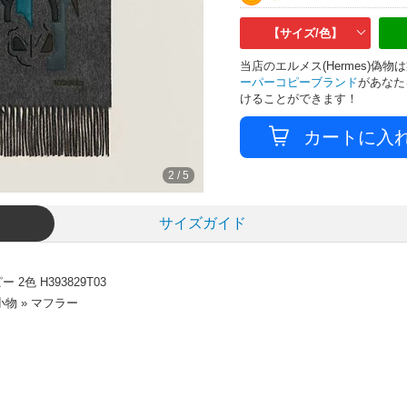
【サイズ/色】
当店のエルメス(Hermes)
ーパーコピーブランド
があなた
けることができます！
3
/
5
サイズガイド
色 H393829T03
物 » マフラー