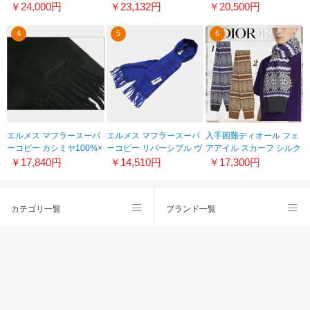
すぐ届く！ A52032
ディストール
201113CA87P33
￥24,000円
￥23,132円
￥20,500円
X01249 C2666/C2677
4
5
6
エルメス マフラースーパ
エルメス マフラースーパ
入手困難ディオール フェ
ーコピー カシミヤ100%×
ーコピー リバーシブル ヴ
アアイル スカーフ シルク
ブラック hr15037
ァイオレット/グレー
ブレンド ジャカード 偽物
￥17,840円
￥14,510円
￥17,300円
hr15023
2色
313ME06AT484_C784
カテゴリ一覧
ブランド一覧
スーパーコピー
会社概要
copyright© 2026 業界高品質スーパーコピー n級品 信用できる安全なサイト
NWcopy.Com