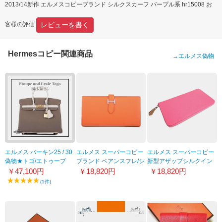
2013/14新作 エルメスコピーブランド シルクスカーフ バープル系 hr15008 お
レビューを書く
客様の評価
Hermesコピー関連商品
→
エルメス偽物
エルメス バーキン25 / 30
エルメス スーパーコピー
エルメス スーパーコピー
偽物★トゴ/エトゥープ
ブランド ベアンスフレ/シ
新型アザップシルクイン
ェーブル/オレンジHER-
ローズアザレ 8030916
￥47,100円
￥18,820円
￥18,820円
071
(1件)