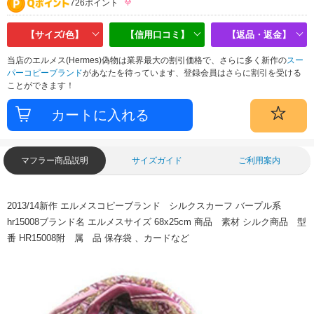
726ポイント
【サイズ/色】
【信用口コミ】
【返品・返金】
当店のエルメス(Hermes)偽物は業界最大の割引価格で、さらに多く新作の
スー
パーコピーブランド
があなたを待っています、登録会員はさらに割引を受ける
ことができます！
マフラー商品説明
サイズガイド
ご利用案内
2013/14新作 エルメスコピーブランド シルクスカーフ バープル系
hr15008ブランド名 エルメスサイズ 68x25cm 商品 素材 シルク商品 型
番 HR15008附 属 品 保存袋 、カードなど