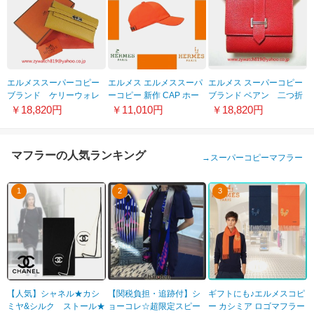
エルメススーパーコピー
エルメス エルメススーパ
エルメス スーパーコピー
ブランド ケリーウォレ
ーコピー 新作 CAP ホー
ブランド ベアン 二つ折
ット イエロー HR12033
スライディングキャップ
財布（レッド）HER-120
￥18,820円
￥11,010円
￥18,820円
オレンジ H132064N
マフラーの人気ランキング
→
スーパーコピーマフラー
1
2
3
【人気】シャネル★カシ
【関税負担・追跡付】シ
ギフトにも♪エルメスコピ
ミヤ&シルク ストール★
ョーコレ☆超限定スピー
ー カシミア ロゴマフラー