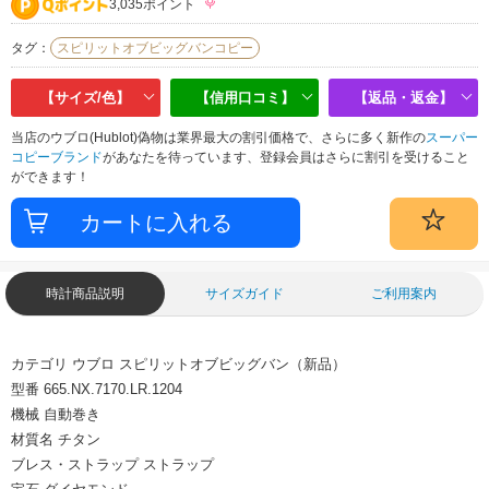
3,035ポイント
タグ：
スピリットオブビッグバンコピー
【サイズ/色】
【信用口コミ】
【返品・返金】
当店のウブロ(Hublot)偽物は業界最大の割引価格で、さらに多く新作の
スーパー
コピーブランド
があなたを待っています、登録会員はさらに割引を受けること
ができます！
時計商品説明
サイズガイド
ご利用案内
カテゴリ
ウブロ スピリットオブビッグバン（新品）
型番
665.NX.7170.LR.1204
機械
自動巻き
材質名
チタン
ブレス・ストラップ
ストラップ