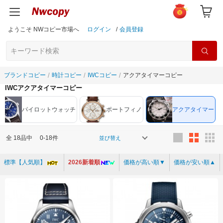
ようこそ NWコピー市場へ
ログイン
/
会員登録
ブランドコピー
時計コピー
IWCコピー
アクアタイマーコピー
IWCアクアタイマーコピー
パイロットウォッチ
ポートフィノ
アクアタイマー
全
18
品中
0-18件
並び替え
標準【人気順】
2026新着順
価格が高い順▼
価格が安い順▲