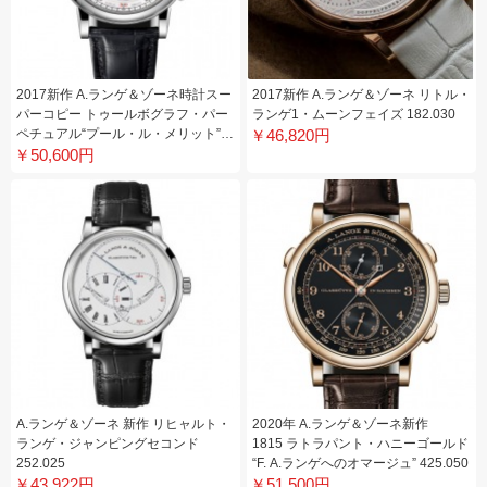
2017新作 A.ランゲ＆ゾーネ時計スー
2017新作 A.ランゲ＆ゾーネ リトル・
パーコピー トゥールボグラフ・パー
ランゲ1・ムーンフェイズ 182.030
ペチュアル“プール・ル・メリット”
￥46,820円
￥50,600円
706.025FE
A.ランゲ＆ゾーネ 新作 リヒャルト・
2020年 A.ランゲ＆ゾーネ新作
ランゲ・ジャンピングセコンド
1815 ラトラパント・ハニーゴールド
252.025
“F. A.ランゲへのオマージュ” 425.050
￥43,922円
￥51,500円