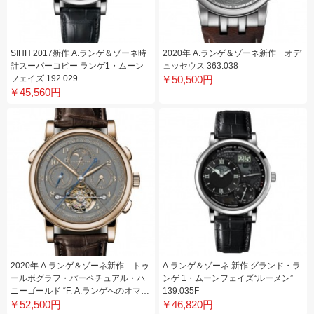
SIHH 2017新作 A.ランゲ＆ゾーネ時
2020年 A.ランゲ＆ゾーネ新作 オデ
計スーパーコピー ランゲ1・ムーン
ュッセウス 363.038
フェイズ 192.029
￥50,500円
￥45,560円
2020年 A.ランゲ＆ゾーネ新作 トゥ
A.ランゲ＆ゾーネ 新作 グランド・ラ
ールボグラフ・パーペチュアル・ハ
ンゲ 1・ムーンフェイズ“ルーメン”
ニーゴールド “F. A.ランゲへのオマー
139.035F
￥52,500円
ジュ”706.050FE
￥46,820円