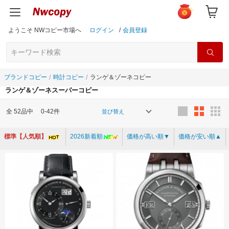
ようこそ NWコピー市場へ
ログイン
/
会員登録
ブランドコピー
時計コピー
ランゲ＆ゾーネコピー
ランゲ＆ゾーネスーパーコピー
全
52
品中
0-42件
並び替え
標準【人気順】
2026新着順
価格が高い順▼
価格が安い順▲