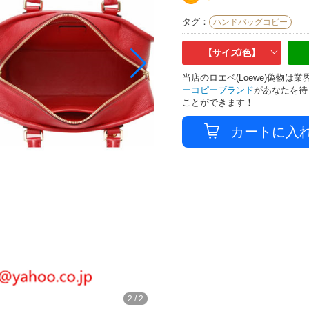
タグ：
ハンドバッグコピー
【サイズ/色】
当店のロエベ(Loewe)偽物
ーコピーブランド
があなたを待
ことができます！
1
/
2