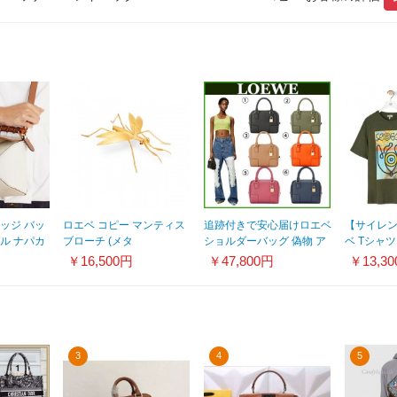
ッジ バッ
ロエベ コピー マンティス
追跡付きで安心届けロエベ
【サイレ
ル ナパカ
ブローチ (メタ
ショルダーバッグ 偽物 ア
ベ Tシャツ
02
ル)J823245X05
マゾナ 16 スクエア バッグ
リントクル
￥16,500円
￥47,800円
￥13,3
6色 A039N21X01
シャツH610
3
4
5