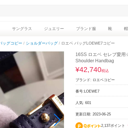
サングラス
ジュエリー
ブランド服
靴
帽
バッグコピー
ショルダーバッグ
ロエベ バッグLOEWE7コピー
16SS ロエベ セレブ愛用
Shoulder Handbag
¥42,740
税込
ブランド:
ロエベコピー
番号:
LOEWE7
人気: 601
更新日期: 2023-06-25
2,137ポイント