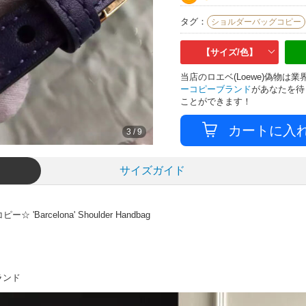
タグ：
ショルダーバッグコピー
【サイズ/色】
当店のロエベ(Loewe)偽物
ーコピーブランド
があなたを待
ことができます！
3
/
9
サイズガイド
arcelona' Shoulder Handbag
ランド