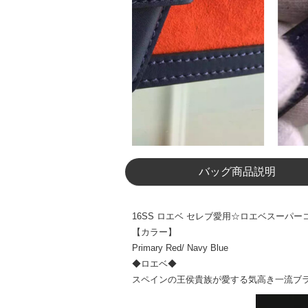
バッグ商品説明
16SS ロエベ セレブ愛用☆ロエベスーパーコピー☆ 'B
【カラー】
Primary Red/ Navy Blue
◆ロエベ◆
スペインの王侯貴族が愛する気高き一流ブ