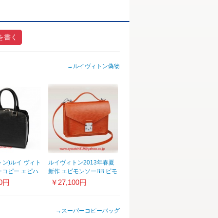
を書く
→
ルイヴィトン偽物
トン)ルイ ヴィト
ルイヴィトン2013年春夏
ーコピー エピハ
新作 エピモンソーBB ピモ
 ブラック
ンM40784
00円
￥27,100円
→
スーパーコピーバッグ