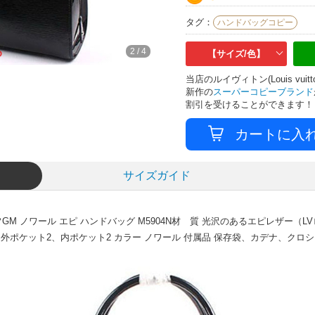
タグ：
ハンドバッグコピー
3
/
4
【サイズ/色】
当店のルイヴィトン(Louis v
新作の
スーパーコピーブランド
割引を受けることができます！
サイズガイド
GM ノワール エピ ハンドバッグ M5904N材 質 光沢のあるエピレザー（L
mマチ付き外ポケット2、内ポケット2 カラー ノワール 付属品 保存袋、カデナ、クロ