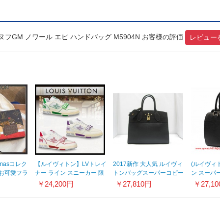
フGM ノワール エピ ハンドバッグ M5904N お客様の評価
レビュー
masコレク
【ルイヴィトン】LVトレイ
2017新作 大人気 ルイヴィ
(ルイヴィ
お可愛フラ
ナー ライン スニーカー 限
トンバッグスーパーコピー
ン スーパ
定コピー★３色★1A98VF
スムースカーフスキン
ンドバッグ
￥24,200円
￥27,810円
￥27,1
M51026
M52772