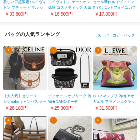
欲しい♡超限定♪ルイヴィ
ルイヴィトン ゲームオン
セール新作ルイヴィトン
トン プティット マル シ
偽物 コスメティック 人気
X YK ポルトフォイユカプ
ョルダーバッグ 偽物
☆ ポシェット M80283
シーヌコンパクト コピー
￥33,800円
￥16,500円
￥17,800円
M21462
M82113
バッグの人気ランキング
→
スーパーコピーバッグ
1
2
3
【大人気】セリーヌ
ディオール オブリーク 偽
ロエベ×ジブリ 偽物 アオ
Triompheキャンバス メッ
物★NANOポーチ
ガエル フラメンコクラッ
センジャーバッグ 偽物
★2LXCA344UCT_H28E
チ ミニ (ナパカー
￥26,180円
￥25,300円
￥31,500円
196702BZJ.01BC
フ)A411FC2X27
4
5
6