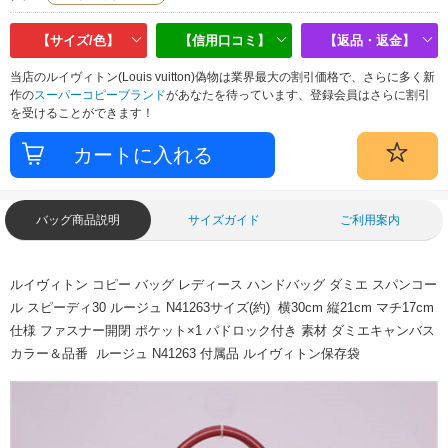
【サイズ/色】
【信用口コミ】
【返品・返金】
当店のルイヴィトン(Louis vuitton)偽物は業界最大の割引価格で、さらに多く新
作の
スーパーコピーブランド
があなたを待っています、登録会員はさらに割引
を受けることができます！
バッグ商品説明
サイズガイド
ご利用案内
ルイヴィトン コピー バッグ レディース ハンドバッグ ダミエ スパンコー
ル スピーディ30 ルージュ N41263サイズ(約) 横30cm 縦21cm マチ17cm
仕様 ファスナー開閉 ポケット×1 パドロック付き 素材 ダミエキャンバス
カラー＆品番 ルージュ N41263 付属品 ルイヴィトン保存袋