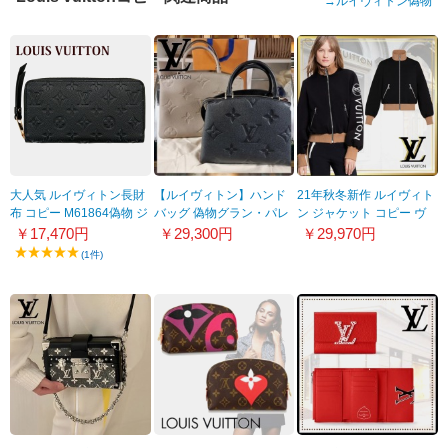
→
ルイヴィトン偽物
大人気 ルイヴィトン長財
【ルイヴィトン】ハンド
21年秋冬新作 ルイヴィト
布 コピー M61864偽物 ジ
バッグ 偽物グラン・パレ
ン ジャケット コピー ヴ
ッピー・ウォレット メン
MM M45833
ィタミンズ ジップアップ
￥17,470円
￥29,300円
￥29,970円
ズ/レディース 2色
ジャケット 黒 1A91MK
(1件)