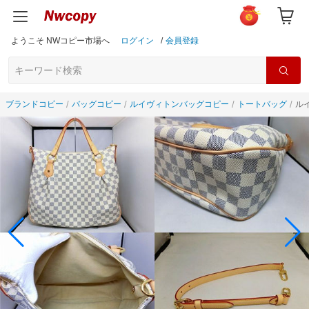
ようこそ NWコピー市場へ
ログイン
/
会員登録
ブランドコピー
バッグコピー
ルイヴィトンバッグコピー
トートバッグ
ル