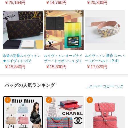
M53418 メッセンジャー
物 WATERCOLOR エテュ
イン ミュール 1A8QM7
￥25,164円
￥14,760円
￥20,300円
ウエストポーチ 赤 白
イ イヤホン イヤホンケー
ス GI0590
永遠の定番ルイヴィトン
ルイヴィトン オーガナイ
ルイヴィトン 新作 スーパ
★ルイヴィトンLV-
ザー・ドゥポッシュ ダミ
ーコピーベルト LP-41
Q60017女性財布 今欲し
エカードケースM81320
￥15,840円
￥15,300円
￥17,020円
い!女性魅力示す新作激安
★★
バッグの人気ランキング
→
スーパーコピーバッグ
1
2
3