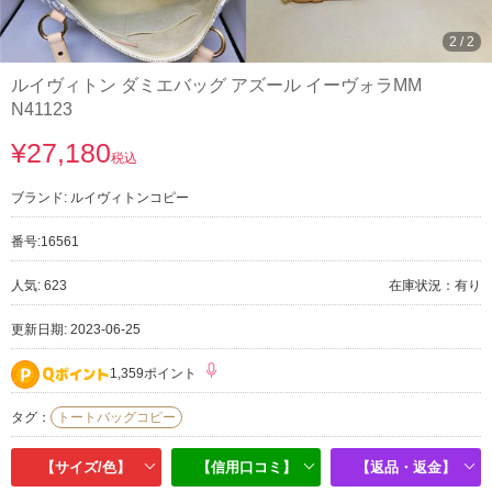
1
/
2
ルイヴィトン ダミエバッグ アズール イーヴォラMM
N41123
¥27,180
税込
ブランド:
ルイヴィトンコピー
番号:
16561
人気: 623
在庫状況：有り
更新日期: 2023-06-25
1,359ポイント
タグ：
トートバッグコピー
【サイズ/色】
【信用口コミ】
【返品・返金】