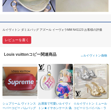
ルイヴィトン ダミエバッグ アズール イーヴォラMM N41123 お客様の評価
レビューを書く
Louis vuittonコピー関連商品
→
ルイヴィトン偽物
シュプリーム ヴィトンス
お洒落で可愛いルイヴィ
☆ルイヴィトン ミュール
ーパーコピー バムバッグ
トン★イヤホンケース 偽
コピー☆リバイバル・ラ