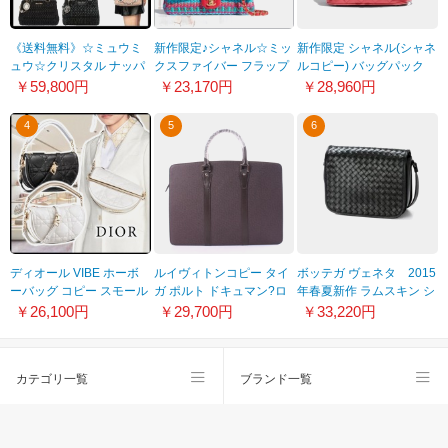
《送料無料》☆ミュウミ
新作限定♪シャネル☆ミッ
新作限定 シャネル(シャネ
ュウ☆クリスタル ナッパ
クスファイバー フラップ
ルコピー) バッグパック
レザー ハンドバッグ 6色
バッグ コピー 希少色
A57826 Y83551
￥59,800円
￥23,170円
￥28,960円
5BA067FVJF0002VOOO
AS0395 B04818 NB290
4
5
6
ディオール VIBE ホーボ
ルイヴィトンコピー タイ
ボッテガ ヴェネタ 2015
ーバッグ コピー スモール
ガ ポルト ドキュマン?ロ
年春夏新作 ラムスキン シ
カナージュ
ザン M30058 グリズリ
ョルダーバッグ
￥26,100円
￥29,700円
￥33,220円
M7200ONOG_M941
カテゴリ一覧
ブランド一覧
スーパーコピー
会社概要