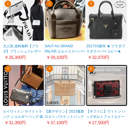
1
2
3
大人気 送料無料【プラ
SAUT AU GRAND
2017SS新作 ★ プラダプ
ダ】ブラッシュドレザー
PALAIS エルメススーパー
ラダスーパーコピー★
ショルダーバッグ コピー
コピー2020 SAC de
VIT.DAINO ハンドバッグ
￥26,300円
￥39,100円
￥32,070円
2VH129
PANSAGE"GROOM"Feutre
2WAY
1106b214
4
5
6
ルイヴィトン サイドトラ
【新デザイン】2023最新
【ギフトに】ヴィトン バ
ンク ショルダーバッグ 偽
ロエベ バスケットバック
ッグポルトフォイユドー
物 2色 M21709
偽物（シアリング
フィーヌチェーン 偽物
￥31,300円
￥37,100円
￥27,500円
M81376