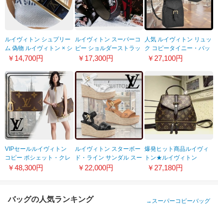
ルイヴィトン シュプリー
ルイヴィトン スーパーコ
人気 ルイヴィトン リュッ
ム 偽物 ルイヴィトン × シ
ピー ショルダーストラッ
ク コピータイニー・バッ
ュプリーム Dice
プ 幅4CM J02399
クパック モノグラム アン
￥14,700円
￥17,300円
￥27,100円
Keychain サイコロ キー
プラントM80596
ホルダー201116CC0
VIPセールルイヴィトン
ルイヴィトン スターボー
爆発ヒット商品ルイヴィ
コピー ポシェット・クレ
ド・ライン サンダル スー
トン★ルイヴィトン
XL モノグラム M46567
パーコピー 3色 1A9PKL
M42507-2女性バックパッ
￥48,300円
￥22,000円
￥27,180円
クセンスあり！斬新アイ
テム一挙公開!激安！♫♫
バッグの人気ランキング
→
スーパーコピーバッグ