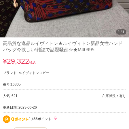
1
/
1
高品質な逸品ルイヴィトン★ルイヴィトン新品女性ハンド
バッグ今欲しい!雑誌で話題騒然☆★M40995
¥29,322
税込
ブランド:
ルイヴィトンコピー
番号:
16805
人気: 621
在庫状況：有り
更新日期: 2023-06-26
1,466ポイント