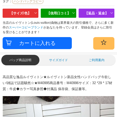
タグ：
ハンドバッグコピー
【サイズ/色】
【信用口コミ】
【返品・返金】
当店のルイヴィトン(Louis vuitton)偽物は業界最大の割引価格で、さらに多く新
作の
スーパーコピーブランド
があなたを待っています、登録会員はさらに割引
を受けることができます！
バッグ商品説明
サイズガイド
ご利用案内
高品質な逸品ルイヴィトン★ルイヴィトン新品女性ハンドバッグ今欲し
い!雑誌で話題騒然☆★M40995商品番号：M40996サイズ：32 *29 * 17材
質：牛皮◆カラー写真参照◆付属品 保存袋、保証書等。