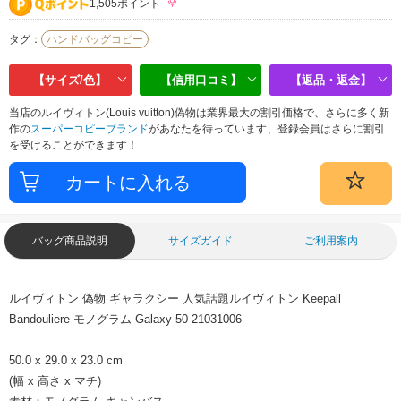
1,505ポイント
タグ：
ハンドバッグコピー
【サイズ/色】
【信用口コミ】
【返品・返金】
当店のルイヴィトン(Louis vuitton)偽物は業界最大の割引価格で、さらに多く新
作の
スーパーコピーブランド
があなたを待っています、登録会員はさらに割引
を受けることができます！
バッグ商品説明
サイズガイド
ご利用案内
ルイヴィトン 偽物 ギャラクシー 人気話題ルイヴィトン Keepall
Bandouliere モノグラム Galaxy 50 21031006
50.0 x 29.0 x 23.0 cm
(幅 x 高さ x マチ)