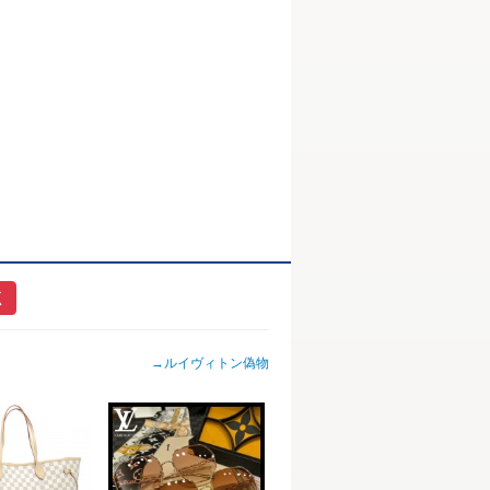
く
→
ルイヴィトン偽物