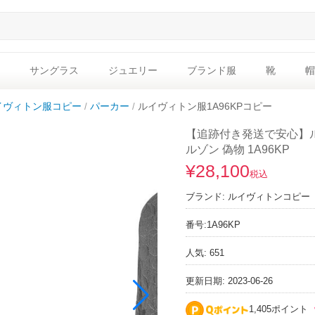
サングラス
ジュエリー
ブランド服
靴
帽
イヴィトン服コピー
パーカー
ルイヴィトン服1A96KPコピー
【追跡付き発送で安心】
ルゾン 偽物 1A96KP
¥28,100
税込
ブランド:
ルイヴィトンコピー
番号:
1A96KP
人気: 651
更新日期: 2023-06-26
1,405ポイント