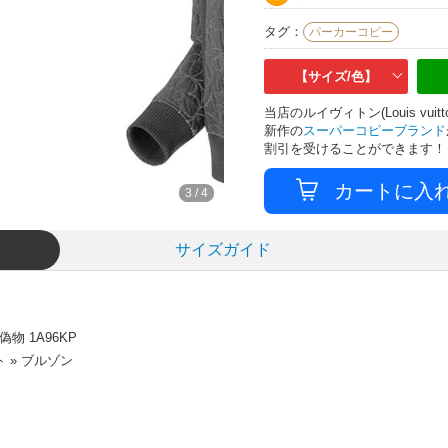
タグ：
パーカーコピー
【サイズ/色】
当店のルイヴィトン(Louis v
新作の
スーパーコピーブランド
割引を受けることができます！
3
/
4
サイズガイド
 1A96KP
 » ブルゾン