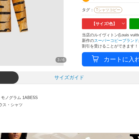
タグ：
Tシャツコピー
【サイズ/色】
当店のルイヴィトン(Louis v
新作の
スーパーコピーブランド
割引を受けることができます！
3
/
6
サイズガイド
ノグラム 1ABE5S
ラウス・シャツ