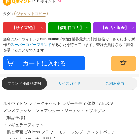
1,515ポイント
タグ：
ジャケットコピー
【サイズ/色】
【信用口コミ】
【返品・返金】
当店のルイヴィトン(Louis vuitton)偽物は業界最大の割引価格で、さらに多く新
作の
スーパーコピーブランド
があなたを待っています、登録会員はさらに割引
を受けることができます！
ブランド服商品説明
サイズガイド
ご利用案内
ルイヴィトン レザージャケット レザーテディ 偽物 1ABOCV
メンズファッション » アウター・ジャケット » ブルゾン
【製品仕様】
・レギュラーフィット
・胸と背面にVuitton フラワー モチーフのブークレットパッチ