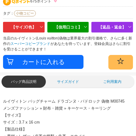
675ポイント
タグ：
小物コピー
【サイズ/色】
【信用口コミ】
【返品・返金】
当店のルイヴィトン(Louis vuitton)偽物は業界最大の割引価格で、さらに多く新
作の
スーパーコピーブランド
があなたを待っています、登録会員はさらに割引
を受けることができます！
バッグ商品説明
サイズガイド
ご利用案内
ルイヴィトン バッグチャーム ドラゴンヌ・パドロック 偽物 M00745
メンズファッション » 財布・雑貨 » キーケース・キーリング
【サイズ】
サイズ：3.7 x 16 cm
【製品仕様】