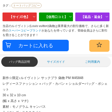
タグ：
トートバッグコピー
【サイズ/色】
【信用口コミ】
【返品・返金】
当店のルイヴィトン(Louis vuitton)偽物は業界最大の割引価格で、さらに多く新
作の
スーパーコピーブランド
があなたを待っています、登録会員はさらに割引
を受けることができます！
バッグ商品説明
サイズガイド
ご利用案内
新作☆限定♪ルイヴィトン サックプラ 偽物 PM M45848
レディースファッション » バッグ・カバン » ショルダーバッグ・ポシェ
ット
30 x 32 x 10 cm
(幅 x 高さ x マチ)
素材：モノグラム キャンバス