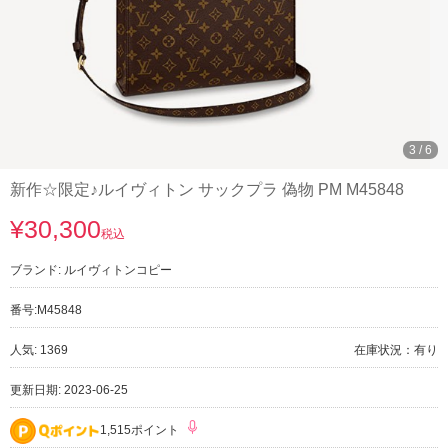
3
/
6
新作☆限定♪ルイヴィトン サックプラ 偽物 PM M45848
¥30,300
税込
ブランド:
ルイヴィトンコピー
番号:
M45848
人気: 1369
在庫状況：有り
更新日期: 2023-06-25
1,515ポイント