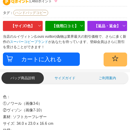
1,460ポイント
タグ：
ハンドバッグコピー
【サイズ/色】
【信用口コミ】
【返品・返金】
当店のルイヴィトン(Louis vuitton)偽物は業界最大の割引価格で、さらに多く新
作の
スーパーコピーブランド
があなたを待っています、登録会員はさらに割引
を受けることができます！
バッグ商品説明
サイズガイド
ご利用案内
色：
①ノワール（画像3-6）
②ヴィゾン（画像7-10）
素材: ソフトカーフレザー
サイズ: 34.0 x 23.0 x 16.6 cm