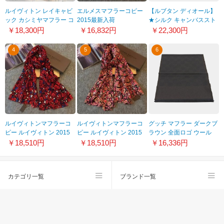
ルイヴィトン レイキャビ
エルメスマフラーコピー
【ルブタン ディオール】
ック カシミヤマフラー コ
2015最新入荷
★シルク キャンバススト
ピー 5色 M70868
HMS2015017 デジタルプ
ール 85CDO200I624
￥18,300円
￥16,832円
￥22,300円
リントロングマフラー
100%実物図撮影
4
5
6
ルイヴィトンマフラーコ
ルイヴィトンマフラーコ
グッチ マフラー ダークブ
ピー ルイヴィトン 2015
ピー ルイヴィトン 2015
ラウン 全面ロゴ ウール
最新入荷 M72403 マフラ
最新入荷 M72404 マフラ
221640 4G200 2160
￥18,510円
￥18,510円
￥16,336円
ー ウール×シルク 100%
ー ウール×シルク 100%
実物図撮影
実物図撮影
カテゴリ一覧
ブランド一覧
スーパーコピー
会社概要