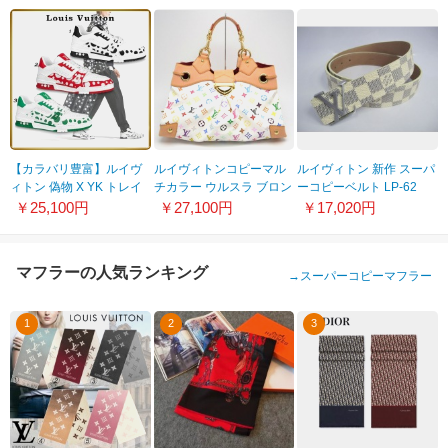
【カラバリ豊富】ルイヴ
ルイヴィトンコピーマル
ルイヴィトン 新作 スーパ
ィトン 偽物 X YK トレイ
チカラー ウルスラ ブロン
ーコピーベルト LP-62
ナー ライン スニーカー 3
M40123
￥25,100円
￥27,100円
￥17,020円
色 1AB8J1
マフラーの人気ランキング
→
スーパーコピーマフラー
1
2
3