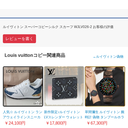
ルイヴィトン スーパーコピーシルク スカーフ WJLV026-2 お客様の評価
レビューを書く
Louis vuittonコピー関連商品
→
ルイヴィトン偽物
人気☆ ルイヴィトン ラン
新作限定♪ルイヴィトン
草間彌生 ルイヴィトン 腕
アウェイラインスニーカ
LVスレンダー ウォレット
時計 偽物 タンブールホラ
ー スーパーコピー デニム
財布 偽物 M81774
イゾン スマートウォッチ
￥24,100円
￥17,800円
￥67,300円
1A4WP1
QBB191