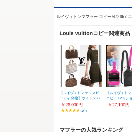
ルイヴィトンマフラー コピーM72657
Louis vuittonコピー関連商品
【ルイヴィトン ナノスピ
【ルイヴィトン
ーディ 偽物】ヴィトン バ
コピー LV☆シ
ッグ SPEEDY スピーディ
ッグ タイガ 
￥26,000円
￥27,100円
ー 25 N41365 / N41371 /
M30767
(1件)
M41109
マフラーの人気ランキング