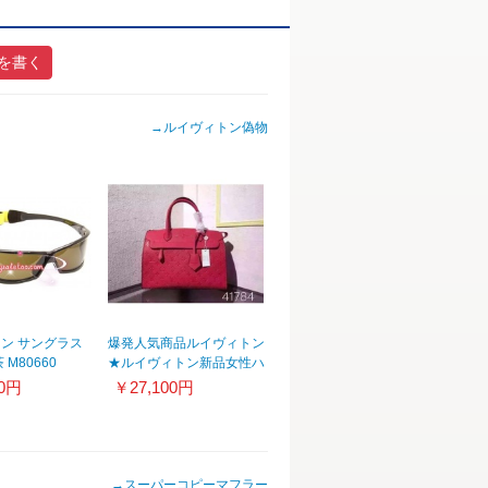
を書く
→
ルイヴィトン偽物
ン サングラス
爆発人気商品ルイヴィトン
 M80660
★ルイヴィトン新品女性ハ
ンドバッグ今流行り欠かせ
20円
￥27,100円
ない存在☆★
→
スーパーコピーマフラー