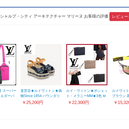
 エシャルプ・シティ アーキテクチャー マリーヌ お客様の評価
レビュー
】スーパー
直営店★ルイヴィトン★偽
ルイ・ヴィトン★ポシェッ
ルイヴィト
ョルダーバ
物Since 1854 バウンダリ
ト・メラニーMM★3色 Ｍ
ブラウン 茶
レザー
ーライン サンダル
68707
￥25,200円
￥22,300円
￥15,3
1A8N9N