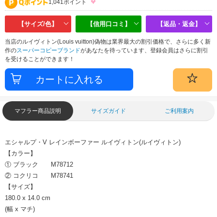
1,041ポイント
【サイズ/色】
【信用口コミ】
【返品・返金】
当店のルイヴィトン(Louis vuitton)偽物は業界最大の割引価格で、さらに多く新
作の
スーパーコピーブランド
があなたを待っています、登録会員はさらに割引
を受けることができます！
マフラー商品説明
サイズガイド
ご利用案内
エシャルプ・V レインボーファー ルイヴィトン(ルイヴィトン)
【カラー】
① ブラック M78712
② コクリコ M78741
【サイズ】
180.0 x 14.0 cm
(幅 x マチ)