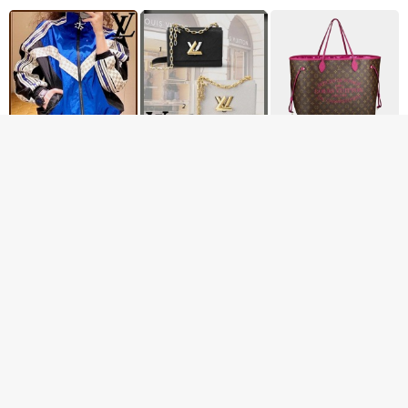
ルイヴィトン テクニカル
ルイヴィトン ツイストバ
ルイヴィトン スーパーコ
トラックスーツ 偽物 ジャ
ッグ MM ショルダーバッ
ピー バッグ レディース
ージー アウター 1A9UGB
グ 偽物 2色 M21025
トートバッグ ローズアン
￥27,300円
￥30,800円
￥27,180円
ディアン M40876
速達発送☆新作☆ルイヴ
【2022新作☆】ルイヴィ
待望の再入荷ルイヴィト
ィトン チェーン ヴィヴィ
トン モノグラム ショルダ
ン ギンガムチェック ブレ
エンヌ ペチュラ クリスマ
ーバッグ 偽物 M81484
ザー ジャケット 偽物
￥13,800円
￥27,000円
￥31,300円