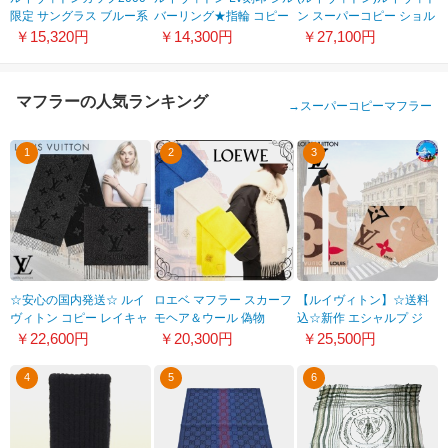
限定 サングラス ブルー系
バーリング★指輪 コピー
ン スーパーコピー ショル
×シルバー M8059
M0089M
ダーバッグエピプチバケ
￥15,320円
￥14,300円
￥27,100円
ット M58992
マフラーの人気ランキング
→
スーパーコピーマフラー
1
2
3
☆安心の国内発送☆ ルイ
ロエベ マフラー スカーフ
【ルイヴィトン】☆送料
ヴィトン コピー レイキャ
モヘア＆ウール 偽物
込☆新作 エシャルプ ジ
ビック スパークル カシミ
F540257X02
アルティメット M76382
￥22,600円
￥20,300円
￥25,500円
ヤ♪WJ03
4
5
6