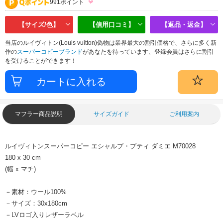
991ポイント
【サイズ/色】
【信用口コミ】
【返品・返金】
当店のルイヴィトン(Louis vuitton)偽物は業界最大の割引価格で、さらに多く新
作の
スーパーコピーブランド
があなたを待っています、登録会員はさらに割引
を受けることができます！
マフラー商品説明
サイズガイド
ご利用案内
ルイヴィトンスーパーコピー エシャルプ・プティ ダミエ M70028
180 x 30 cm
(幅 x マチ)
－素材：ウール100%
－サイズ：30x180cm
－LVロゴ入りレザーラベル