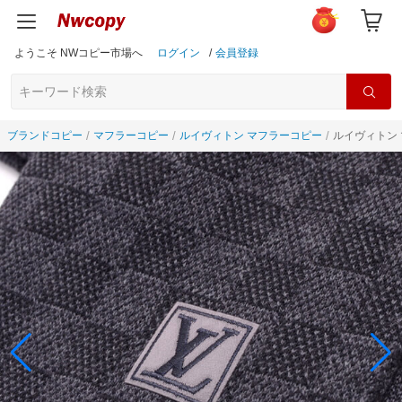
ようこそ NWコピー市場へ
ログイン
/
会員登録
ブランドコピー
マフラーコピー
ルイヴィトン マフラーコピー
ルイヴィトン 