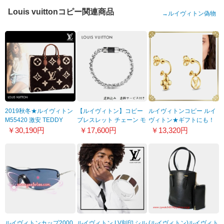
Louis vuittonコピー関連商品
→
ルイヴィトン偽物
2019秋冬★ルイヴィトン
【ルイヴィトン】コピー
ルイヴィトンコピー ルイ
M55420 激安 TEDDY
ブレスレット チェーン モ
ヴィトン★ギフトにも！
ONTHEGO テディ ジャイ
ノグラム エクリプス 追跡
チャームが揺れるピアス
￥30,190円
￥17,600円
￥13,320円
アントモノグラムオンザ
あり M63107
9121011
ゴー 9111601
ルイヴィトンカップ2000
ルイヴィトン LV刻印 シル
(ルイヴィトン)ルイヴィト