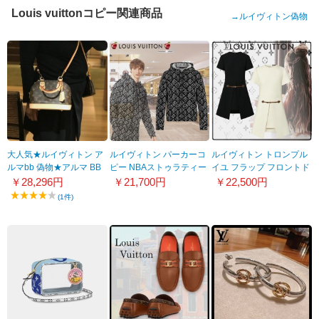
Louis vuittonコピー関連商品
→
ルイヴィトン偽物
大人気★ルイヴィトン ア
ルイヴィトン パーカーコ
ルイヴィトン トロンプル
ルマbb 偽物★アルマ BB
ピー NBAストゥラティー
イユ フラップ フロントド
ミニバッグ モノグラム
ジクフラワーキルテッド
レス 1AAA4L
￥28,296円
￥21,700円
￥22,500円
M53152
フーディ 1A8X0Q
(1件)