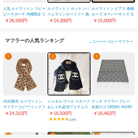
人気 ルイヴィトン コピー
ルイヴィトン ホッケンハ
​ルイヴィトン ピアス 偽物
ビーチポーチ 沖縄限定 リ
イムラインローファー 偽
ループ オーバーサイズ モ
ゾートオキナワ 9080722
物 1AA433
ダン M00605
￥26,550円
￥24,300円
￥15,000円
マフラーの人気ランキング
→
スーパーコピーマフラー
1
2
3
2020新作 ルイヴィトン
シャネル ウール スカーフ
グッチ マフラー グレー
マフラーコピー*ミンクフ
おしゃれ必須アイテムス
全面ロゴ 100991 48280
ァーで高級感抜群!エシャ
トール シャネルショッパ
1263
￥24,310円
￥16,500円
￥16,462円
ルプ モノグラムミンク
ー 9072402
(1件)
M70646
4
5
6