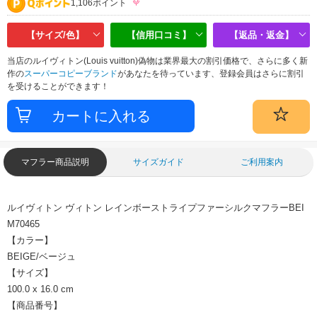
1,106ポイント
【サイズ/色】
【信用口コミ】
【返品・返金】
当店のルイヴィトン(Louis vuitton)偽物は業界最大の割引価格で、さらに多く新
作の
スーパーコピーブランド
があなたを待っています、登録会員はさらに割引
を受けることができます！
マフラー商品説明
サイズガイド
ご利用案内
ルイヴィトン ヴィトン レインボーストライプファーシルクマフラーBEI
M70465
【カラー】
BEIGE/ベージュ
【サイズ】
100.0 x 16.0 cm
【商品番号】