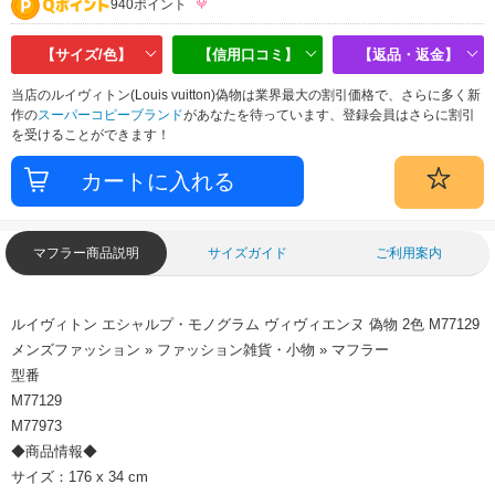
940ポイント
【サイズ/色】
【信用口コミ】
【返品・返金】
当店のルイヴィトン(Louis vuitton)偽物は業界最大の割引価格で、さらに多く新
作の
スーパーコピーブランド
があなたを待っています、登録会員はさらに割引
を受けることができます！
マフラー商品説明
サイズガイド
ご利用案内
ルイヴィトン エシャルプ・モノグラム ヴィヴィエンヌ 偽物 2色 M77129
メンズファッション » ファッション雑貨・小物 » マフラー
型番
M77129
M77973
◆商品情報◆
サイズ：176 x 34 cm