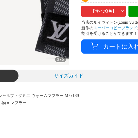
【サイズ/色】
当店のルイヴィトン(Louis v
新作の
スーパーコピーブランド
割引を受けることができます！
3
/
5
サイズガイド
ャルプ・ダミエ ウォームマフラー M77139
物 » マフラー