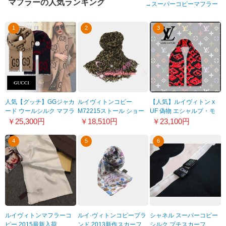
マフラーの人気ランキング
→
スーパーコピーマフラー
1
2
3
人気【グッチ】GGジャカ
ルイヴィトンコピー
【人気】ルイヴィトン x
ード ウールシルク マフラ
M72215ストール ショー
UF 偽物 エシャルプ・モ
ー 国内発送 495592
ル エトール・レオパード
ノグラム スカーフ
￥25,300円
￥18,510円
￥23,100円
マロン
21031730
4
5
6
ルイヴィトンマフラーコ
ルイ·ヴィトンコピーブラ
シャネル スーパーコピー
ピー 2015最新入荷
ンド 2013新作スカーフ
シルク プチスカーフ