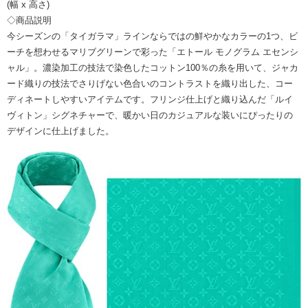
(幅 x 高さ)
◇商品説明
今シーズンの「タイガラマ」ラインならではの鮮やかなカラーの1つ、ビ
ーチを想わせるマリブグリーンで彩った「エトール モノグラム エセンシ
ャル」。濃染加工の技法で染色したコットン100％の糸を用いて、ジャカ
ード織りの技法でさりげない色合いのコントラストを織り出した、コー
ディネートしやすいアイテムです。フリンジ仕上げと織り込んだ「ルイ
ヴィトン」シグネチャーで、暖かい日のカジュアルな装いにぴったりの
デザインに仕上げました。