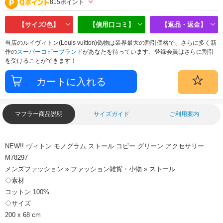
815ポイント
【サイズ/色】
【信用口コミ】
【返品・返金】
当店のルイヴィトン(Louis vuitton)偽物は業界最大の割引価格で、さらに多く新
作の
スーパーコピーブランド
があなたを待っています、登録会員はさらに割引
を受けることができます！
マフラー商品説明
サイズガイド
ご利用案内
NEW!! ヴィトン モノグラム ストール コピー グリーン アクセサリー
M78297
メンズファッション » ファッション雑貨・小物 » ストール
◇素材
コットン 100%
◇サイズ
200 x 68 cm