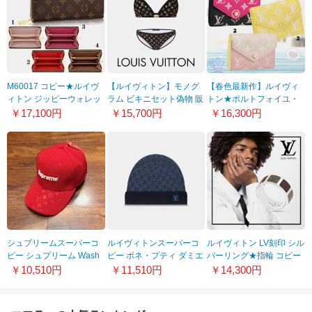
M60017 コピー★ルイヴ
【ルイヴィトン】モノグ
【春色最新作】ルイヴィ
ィトン ジッピーウォレッ
ラム ビキニセット偽物 販
トン★ポルトフォイユ・
ト 偽物★モノグラム ルイ
売 1A92DJ
ヴィクトリーヌ
￥17,100円
￥15,700円
￥16,300円
ヴィトン 財布
シュプリームスーパーコ
ルイヴィトンスーパーコ
ルイヴィトン LV刻印 シル
ピー シュプリーム Wash
ピー ボネ・プティ ダミエ
バーリング★指輪 コピー
Chino Twill Camp Cap
M70266
M0089M
￥10,510円
￥11,510円
￥14,300円
18AW Box Logo 8050205