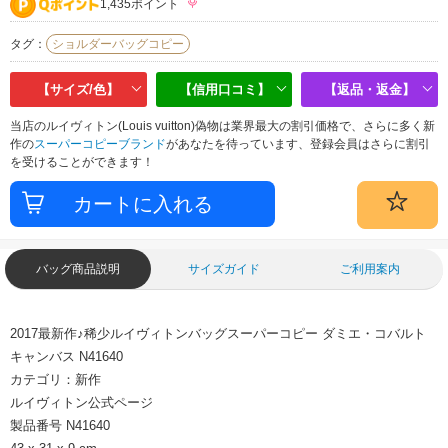
1,435ポイント
タグ：
ショルダーバッグコピー
【サイズ/色】
【信用口コミ】
【返品・返金】
当店のルイヴィトン(Louis vuitton)偽物は業界最大の割引価格で、さらに多く新
作の
スーパーコピーブランド
があなたを待っています、登録会員はさらに割引
を受けることができます！
バッグ商品説明
サイズガイド
ご利用案内
2017最新作♪稀少ルイヴィトンバッグスーパーコピー ダミエ・コバルト
キャンバス N41640
カテゴリ：新作
ルイヴィトン公式ページ
製品番号 N41640