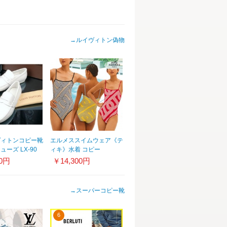
→
ルイヴィトン偽物
ヴィトンコピー靴
エルメススイムウェア《テ
ーズ LX-90
ィキ》水着 コピー
★Swimsuit
10円
￥14,300円
H1E3700DH1U36
→
スーパーコピー靴
6