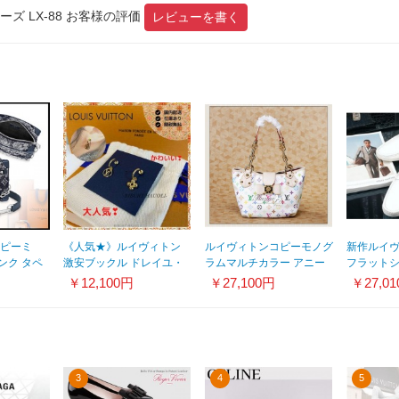
ズ LX-88 お客様の評価
レビューを書く
コピーミ
《人気★》ルイヴィトン
ルイヴィトンコピーモノグ
新作ルイ
ンク タペ
激安ブックル ドレイユ・
ラムマルチカラー アニー
フラットシュ
ーン
ブルーミングM64859
MM ブロン M40307
￥12,100円
￥27,100円
￥27,0
3
4
5