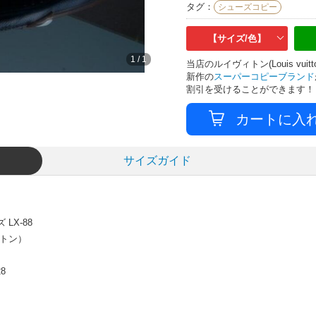
タグ：
シューズコピー
【サイズ/色】
1
/
1
当店のルイヴィトン(Louis v
新作の
スーパーコピーブランド
割引を受けることができます！
サイズガイド
LX-88
ィトン）
28