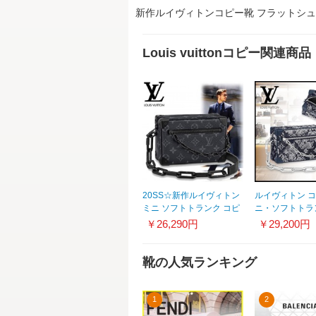
新作ルイヴィトンコピー靴 フラットシュー
Louis vuittonコピー関連商品
20SS☆新作ルイヴィトン
ルイヴィトン 
ミニ ソフトトランク コピ
ニ・ソフトトラ
ー モノグラム M44735
ストリー チェ
￥26,290円
￥29,200円
M80033
靴の人気ランキング
1
2