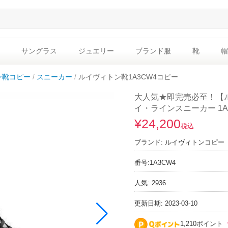
サングラス
ジュエリー
ブランド服
靴
帽
ン靴コピー
スニーカー
ルイヴィトン靴1A3CW4コピー
大人気★即完売必至！【ル
イ・ラインスニーカー 1A3
¥24,200
税込
ブランド:
ルイヴィトンコピー
番号:
1A3CW4
人気: 2936
更新日期: 2023-03-10
1,210ポイント