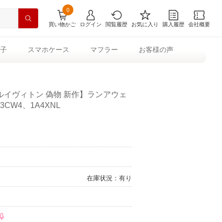
0
買い物かご
ログイン
閲覧履歴
お気に入り
購入履歴
会社概要
子
スマホケース
マフラー
お客様の声
イヴィトン 偽物 新作】ランアウェ
CW4、1A4XNL
在庫状況：有り