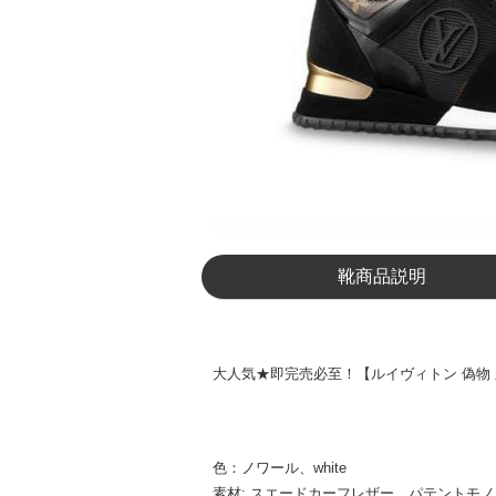
靴商品説明
大人気★即完売必至！【ルイヴィトン 偽物 新
色：
ノワール
、white
素材: スエードカーフレザー、パテントモ