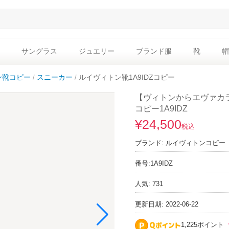
サングラス
ジュエリー
ブランド服
靴
帽
ン靴コピー
スニーカー
ルイヴィトン靴1A9IDZコピー
【ヴィトンからエヴァカ
コピー1A9IDZ
¥24,500
税込
ブランド:
ルイヴィトンコピー
番号:
1A9IDZ
人気: 731
更新日期: 2022-06-22
1,225ポイント