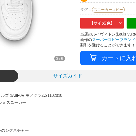
タグ：
スニーカーコピー
【サイズ/色】
当店のルイヴィトン(Louis v
新作の
スーパーコピーブランド
割引を受けることができます！
4
/
6
サイズガイド
 1A8F0R モノグラム21102010
 » スニーカー
ン
ンのシグネチャー