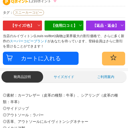
1,210ポイント
タグ：
スニーカーコピー
【サイズ/色】
【信用口コミ】
【返品・返金】
当店のルイヴィトン(Louis vuitton)偽物は業界最大の割引価格で、さらに多く新
作の
スーパーコピーブランド
があなたを待っています、登録会員はさらに割引
を受けることができます！
靴商品説明
サイズガイド
ご利用案内
◎素材：カーフレザー（皮革の種類：牛革）、シアリング（皮革の種
類：羊革）
◎サイドジップ
◎アウトソール：ラバー
◎舌革、アウトソールにルイヴィトンシグネチャー