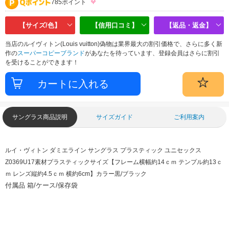
785ポイント
【サイズ/色】
【信用口コミ】
【返品・返金】
当店のルイヴィトン(Louis vuitton)偽物は業界最大の割引価格で、さらに多く新
作の
スーパーコピーブランド
があなたを待っています、登録会員はさらに割引
を受けることができます！
サングラス商品説明
サイズガイド
ご利用案内
ルイ・ヴィトン ダミエライン サングラス プラスティック ユニセックス
Z0369U17
素材プラスティック
サイズ【フレーム横幅約14ｃｍ テンプル約13ｃ
ｍ レンズ縦約4.5ｃｍ 横約6cm】
カラー黒/ブラック
付属品 箱/ケース/保存袋