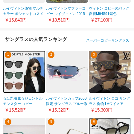
ルイヴィトン偽物 マルチ
ルイヴィトンマフラーコ
ヴィトン コピーのバッグ
カラー ポシェットコスメ
ピー ルイヴィトン 2015
夏新M94591紫色
ティック M47354
最新入荷 M72405 マフラ
￥15,840円
￥18,510円
￥27,100円
ー ウール×シルク 100%
実物図撮影
サングラスの人気ランキング
→
スーパーコピーサングラス
1
2
3
☆話題沸騰☆ジェントル
ルイヴィトンカップ2000
ルイヴィトン ロゴ サング
モンスター コピー
限定 サングラス ブルー系
ラス 偽物 LVワイメア L
EASTMOON サングラス
×シルバー M8059
メンズ Z1671E
￥15,526円
￥15,320円
￥15,300円
3色★完売必至 21072918
4
5
6