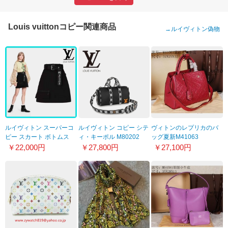
Louis vuittonコピー関連商品
→
ルイヴィトン偽物
ルイヴィトン スーパーコ
ルイヴィトン コピー シテ
ヴィトンのレプリカのバ
ピー スカート ボトムス
ィ・キーポル M80202
ッグ夏新M41063
人気1A9328
￥22,000円
￥27,800円
￥27,100円