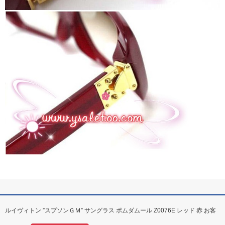
ルイヴィトン ”スプソンＧＭ” サングラス ポムダムール Z0076E レッド 赤 お客