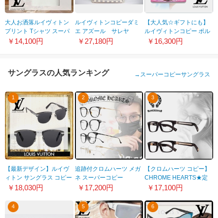
大人お洒落ルイヴィトン
ルイヴィトンコピーダミ
【大人気☆ギフトにも】
プリント Tシャツ スーパ
エ アズール サレヤ
ルイヴィトンコピー ポル
ーコピー1AAGMB
PM N51186
ト カルト・サーンプル エ
￥14,100円
￥27,180円
￥16,300円
スカル 20042002
サングラスの人気ランキング
→
スーパーコピーサングラス
1
2
3
【最新デザイン】ルイヴ
追跡付クロムハーツ メガ
【クロムハーツ コピー】
ィトン サングラス コピー
ネ スーパーコピー
CHROME HEARTS★定
便利でインザポケット
番メガネ★
￥18,030円
￥17,200円
￥17,100円
Z1339U
4
5
6