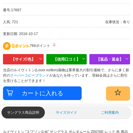
番号:
17687
人気: 721
在庫状況：有り
更新日期: 2016-10-17
766ポイント
【サイズ/色】
【信用口コミ】
【返品・返金】
当店のルイヴィトン(Louis vuitton)偽物は業界最大の割引価格で、さらに多く新
作の
スーパーコピーブランド
があなたを待っています、登録会員はさらに割引
を受けることができます！
サングラス商品説明
サイズガイド
ご利用案内
ルイヴィトン ”スプソンＧＭ” サングラス ポムダムール Z0076E レッド 赤
商品