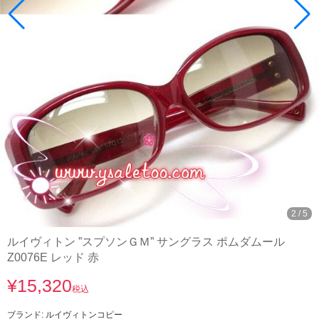
3
/
5
ルイヴィトン ”スプソンＧＭ” サングラス ポムダムール
Z0076E レッド 赤
¥15,320
税込
ブランド:
ルイヴィトンコピー