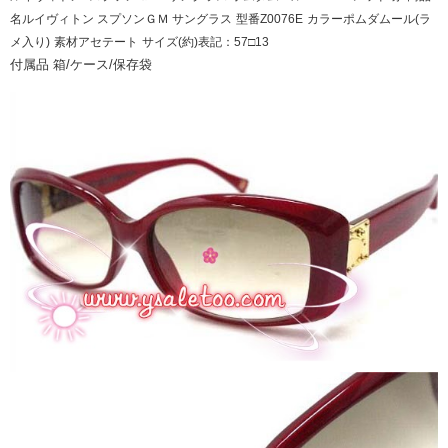
名ルイヴィトン スプソンＧＭ サングラス
型番Z0076E
カラーポムダムール(ラ
メ入り)
素材アセテート
サイズ(約)表記：57□13
付属品 箱/ケース/保存袋