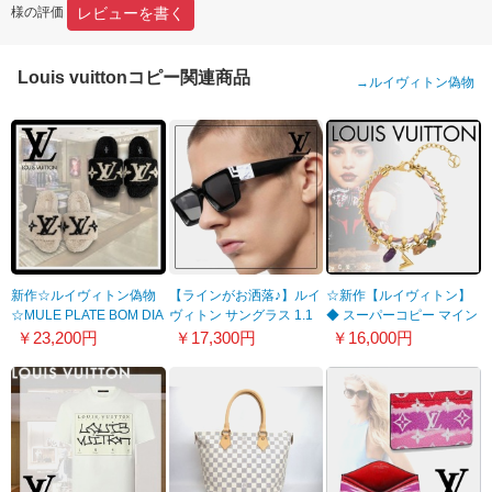
レビューを書く
様の評価
Louis vuittonコピー関連商品
→
ルイヴィトン偽物
新作☆ルイヴィトン偽物
【ラインがお洒落♪】ルイ
☆新作【ルイヴィトン】
☆MULE PLATE BOM DIA
ヴィトン サングラス 1.1
◆ スーパーコピー マイン
サンダル もこもこ
ミリオネア Z1689E
ドフルチャームブレスレ
￥23,200円
￥17,300円
￥16,000円
1A8CXB
ット ◆ 21031009