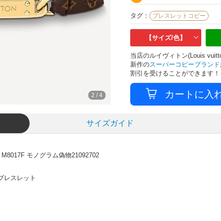
タグ：
ブレスレットコピー
【サイズ/色】
当店のルイヴィトン(Louis v
新作の
スーパーコピーブランド
割引を受けることができます！
3
/
4
サイズガイド
017F モノグラム偽物21092702
 ブレスレット