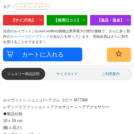
タグ：
ヘッドバンドコピー
【サイズ/色】
【信用口コミ】
【返品・返金】
当店のルイヴィトン(Louis vuitton)偽物は業界最大の割引価格で、さらに多く新
作の
スーパーコピーブランド
があなたを待っています、登録会員はさらに割引
を受けることができます！
ジュエリー商品説明
サイズガイド
ご利用案内
ルイヴィトン シュシュ/ヘアゴム コピー M77399
レディースファッション » アクセサリー » ヘアアクセサリー
◆製品仕様
18 x 18 cm
(幅 x 高さ)