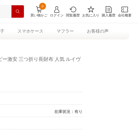
0
買い物かご
ログイン
閲覧履歴
お気に入り
購入履歴
会社概要
子
スマホケース
マフラー
お客様の声
ー激安 三つ折り長財布 人気 ルイヴ
在庫状況：有り