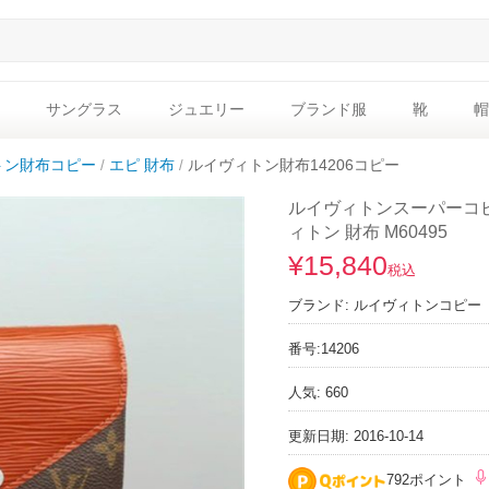
サングラス
ジュエリー
ブランド服
靴
帽
トン財布コピー
エピ 財布
ルイヴィトン財布14206コピー
ルイヴィトンスーパーコピ
ィトン 財布 M60495
¥15,840
税込
ブランド:
ルイヴィトンコピー
番号:
14206
人気: 660
更新日期: 2016-10-14
792ポイント