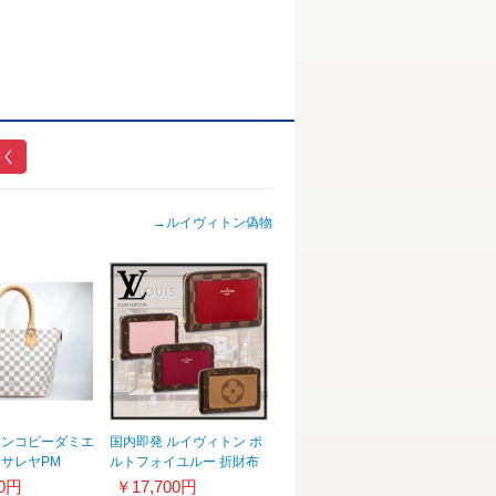
書く
→
ルイヴィトン偽物
トンコピーダミエ
国内即発 ルイヴィトン ポ
 サレヤPM
ルトフォイユルー 折財布
コピー M81461
80円
￥17,700円