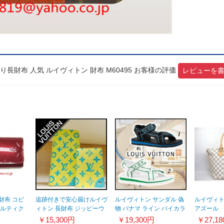
長財布 人気 ルイヴィトン 財布 M60495 お客様の評価
レビューを
財布 コピ
追跡付きで安心届けルイヴ
ルイヴィトン サンダル 偽
ルイヴィ
ュルティク
ィトン 長財布 ジッピーウ
物 パナマ ライン バイカラ
アズール
 M91976
ォレット 偽物 カードケー
ー モノグラム 2色
N51186
￥15,300円
￥19,300円
￥27,1