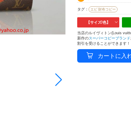
タグ：
エピ 財布コピー
【サイズ/色】
当店のルイヴィトン(Louis v
新作の
スーパーコピーブランド
割引を受けることができます！