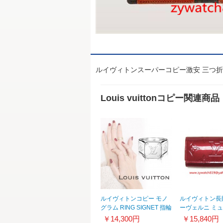
ルイヴィトンスーパーコピー激安 三つ折り
Louis vuittonコピー関連商品
ルイヴィトンコピー モノ
ルイヴィトン長
グラム RING SIGNET 指輪
ーヴェルニ ミ
20051323 M62487
レ4 ポムダムール
￥14,300円
￥15,840円