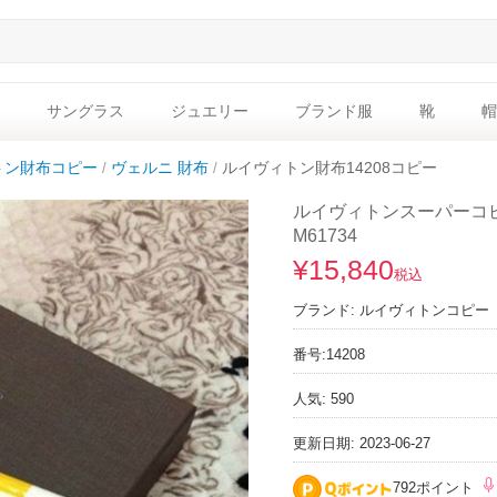
サングラス
ジュエリー
ブランド服
靴
帽
トン財布コピー
ヴェルニ 財布
ルイヴィトン財布14208コピー
ルイヴィトンスーパーコピ
M61734
¥15,840
税込
ブランド:
ルイヴィトンコピー
番号:
14208
人気: 590
更新日期: 2023-06-27
792ポイント