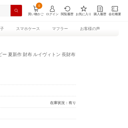
0
買い物かご
ログイン
閲覧履歴
お気に入り
購入履歴
会社概要
子
スマホケース
マフラー
お客様の声
ー 夏新作 財布 ルイヴィトン 長財布
在庫状況：有り