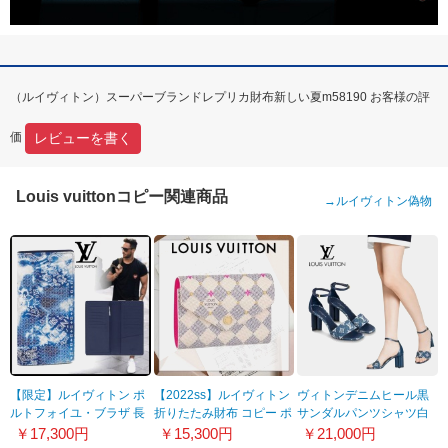
（ルイヴィトン）スーパーブランドレプリカ財布新しい夏m58190 お客様の評
レビューを書く
価
Louis vuittonコピー関連商品
→
ルイヴィトン偽物
【限定】ルイヴィトン ポ
【2022ss】ルイヴィトン
ヴィトンデニムヒール黒
ルトフォイユ・ブラザ 長
折りたたみ財布 コピー ポ
サンダルパンツシャツ白
財布 偽物 M81405
ルトフォイユ ヴィクトリ
ワンピスカートに
￥17,300円
￥15,300円
￥21,000円