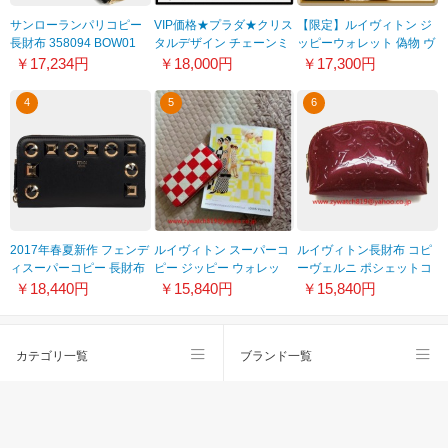
サンローランパリコピー
VIP価格★プラダ★クリス
【限定】​ルイヴィトン ジ
長財布 358094 BOW01
タルデザイン チェーンミ
ッピーウォレット 偽物 ヴ
1000 モノグラムME サン
ニウォレット コピー
ェルティカル 長財布
￥17,234円
￥18,000円
￥17,300円
ローラン ブラック 2015
1MR020_2D0H_F063R
M81573
年新作 レディース
4
5
6
2017年春夏新作 フェンデ
ルイヴィトン スーパーコ
ルイヴィトン長財布 コピ
ィスーパーコピー 長財布
ピー ジッピー ウォレッ
ーヴェルニ ポシェットコ
8M0299 SF2 F0KUR
ト ダミエ モザイク 長財
スメティック ポムダムー
￥18,440円
￥15,840円
￥15,840円
NERO+GOLD-ブラック
布 レッド M60017-2
ルM91496
カテゴリ一覧
ブランド一覧
スーパーコピー
会社概要