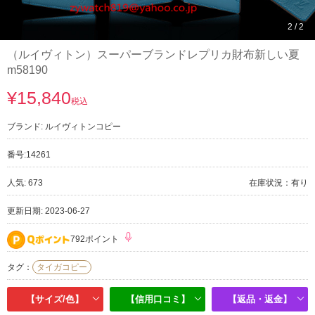
1
/
2
（ルイヴィトン）スーパーブランドレプリカ財布新しい夏
m58190
¥15,840
税込
ブランド:
ルイヴィトンコピー
番号:
14261
人気: 673
在庫状況：有り
更新日期: 2023-06-27
792ポイント
タグ：
タイガコピー
【サイズ/色】
【信用口コミ】
【返品・返金】