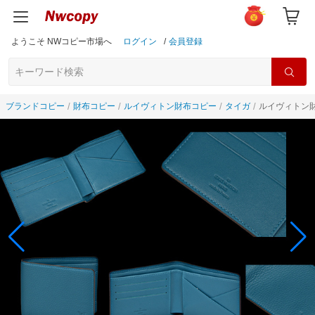
ようこそ NWコピー市場へ
ログイン
/
会員登録
ブランドコピー
財布コピー
ルイヴィトン財布コピー
タイガ
ルイヴィトン財