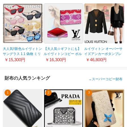
ーヌN64614
1A9PW6
大人気!!新色ルイヴィトン
【大人気☆ギフトにも】
ルイヴィトン オーバーサ
サングラス 1.1 偽物 ミリ
ルイヴィトンコピー ポル
イズアンカーボタンブレ
オネア 6色 Z1169E
ト カルト・サーンプル エ
ザー コピー 1ABE9S
￥15,300円
￥16,300円
￥46,800円
スカル 20042002
財布の人気ランキング
→
スーパーコピー財布
1
2
3