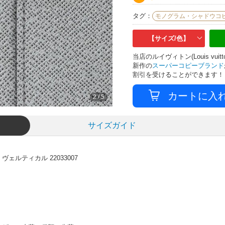
タグ：
モノグラム・シャドウコ
【サイズ/色】
当店のルイヴィトン(Louis v
新作の
スーパーコピーブランド
割引を受けることができます！
2
/
5
サイズガイド
ルティカル 22033007