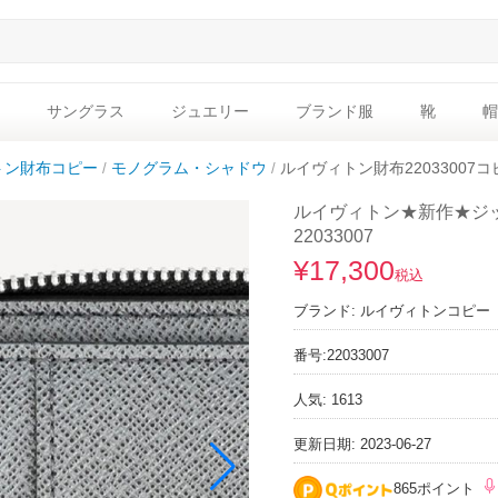
サングラス
ジュエリー
ブランド服
靴
帽
トン財布コピー
モノグラム・シャドウ
ルイヴィトン財布22033007コ
ルイヴィトン★新作★ジ
22033007
¥17,300
税込
ブランド:
ルイヴィトンコピー
番号:
22033007
人気: 1613
更新日期: 2023-06-27
865ポイント