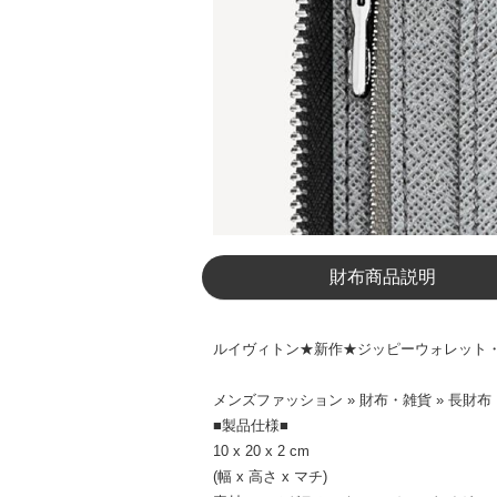
財布商品説明
ルイヴィトン★新作★ジッピーウォレット・ヴェ
メンズファッション » 財布・雑貨 » 長財布
■製品仕様■
10 x 20 x 2 cm
(幅 x 高さ x マチ)