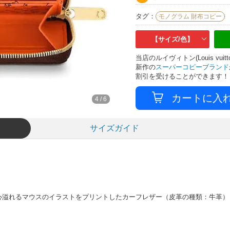
タグ：
モノグラム 財布コピー
【サイズ/色】
当店のルイヴィトン(Louis v
新作の
スーパーコピーブランド
割引を受けることができます！
4
/
6
サイズガイド
心溢れるマウスのイラストをプリントしたカーフレザー（皮革の種類：牛革）