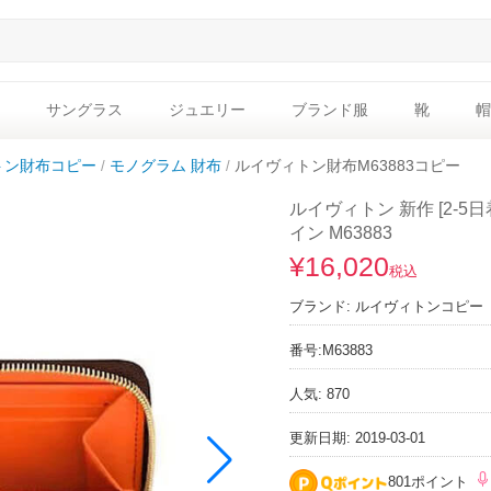
サングラス
ジュエリー
ブランド服
靴
帽
トン財布コピー
モノグラム 財布
ルイヴィトン財布M63883コピー
ルイヴィトン 新作 [2-5
イン M63883
¥16,020
税込
ブランド:
ルイヴィトンコピー
番号:
M63883
人気: 870
更新日期: 2019-03-01
801ポイント