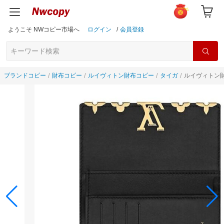
ようこそ NWコピー市場へ
ログイン
/
会員登録
ブランドコピー
財布コピー
ルイヴィトン財布コピー
タイガ
ルイヴィトン財