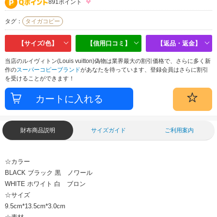
891ポイント
タグ：
タイガコピー
【サイズ/色】
【信用口コミ】
【返品・返金】
当店のルイヴィトン(Louis vuitton)偽物は業界最大の割引価格で、さらに多く新
作の
スーパーコピーブランド
があなたを待っています、登録会員はさらに割引
を受けることができます！
財布商品説明
サイズガイド
ご利用案内
☆カラー
BLACK ブラック 黒 ノワール
WHITE ホワイト 白 ブロン
☆サイズ
9.5cm*13.5cm*3.0cm